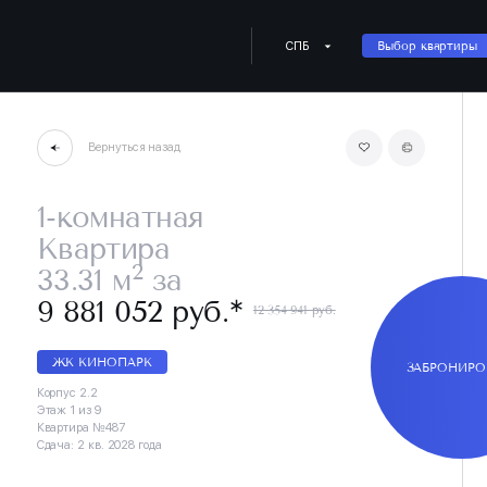
СПБ
Выбор квартиры
Вернуться назад
1-комнатная
Квартира
2
33.31 м
за
∗
9 881 052 руб.
12 354 941 руб.
ЖК КИНОПАРК
ЗАБРОНИРО
Корпус 2.2
Этаж 1 из 9
Квартира №487
Сдача: 2 кв. 2028 года