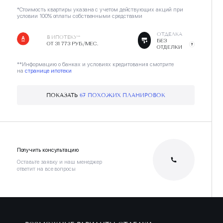
*Стоимость квартиры указана с учетом действующих акций при
условии 100% оплаты собственными средствами
ОТДЕЛКА
В ИПОТЕКУ**
БЕЗ
ОТ 31 773 РУБ./МЕС.
ОТДЕЛКИ
**Информацию о банках и условиях кредитования смотрите
на
странице ипотеки
ПОКАЗАТЬ
67 ПОХОЖИХ ПЛАНИРОВОК
Получить консультацию
Оставьте заявку и наш менеджер
ответит на все вопросы