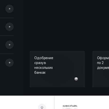
Одобрение
Оформ
сразу в
по 2
нескольких
докум
банках
КИНОПАРК