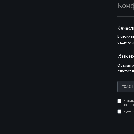
Ком
Качест
В своих 
отделки,
Зака
Оставьте
ответит 
Нажима
данных
Я даю 