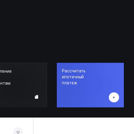
Рассчитать
ление
ипотечный
платеж
ентам