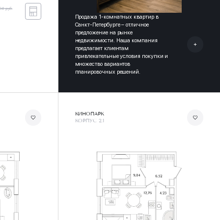
941 руб.
Продажа 1-комнатных квартир в
Санкт-Петербурге – отличное
предложение на рынке
недвижимости. Наша компания
предлагает клиентам
привлекательные условия покупки и
множество вариантов
планировочных решений.
КИНОПАРК
КОРПУС 2.1