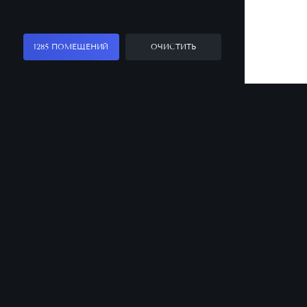
1285 ПОМЕЩЕНИЙ
ОЧИСТИТЬ
Заказать звонок
Оставьте заявку, и наш менеджер ответит
на все вопросы
Санкт-Петербург
Офис продаж
8 (812) 331-50-00