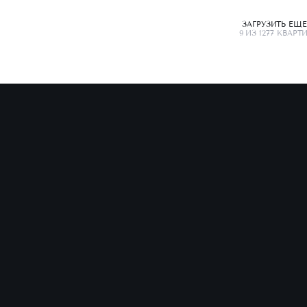
ЗАГРУЗИТЬ ЕЩ
9 ИЗ 1277 КВАРТ
Записаться на встречу
Наш менеджер перезвонит вам в течение
15 минут и подтвердит встречу
Проект
Районы
С
КИНОПАРК
Калининский
Ип
ТАЙМ СКВЕР
Приморский
Ра