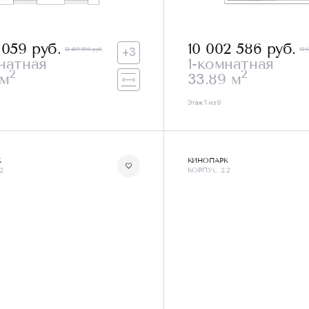
1 059
руб.
10 002 586
руб.
12 489 096 руб.
12 
+3
натная
1-комнатная
2
2
 м
33.89 м
Этаж 1 из 9
К
КИНОПАРК
2
КОРПУС 2.2