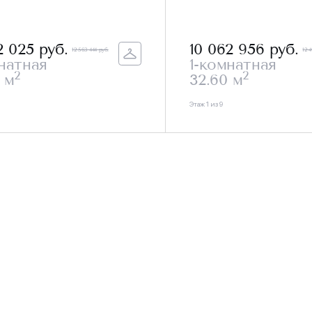
2 025
руб.
10 062 956
руб.
12 563 444 руб.
12 
натная
1-комнатная
2
2
 м
32.60 м
Этаж 1 из 9