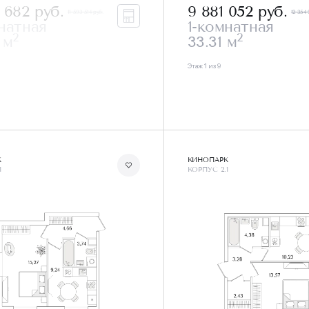
6 682
руб.
9 881 052
руб.
11 593 514 руб.
12 354 
натная
1-комнатная
2
2
 м
33.31 м
Этаж 1 из 9
К
КИНОПАРК
1
КОРПУС 2.1