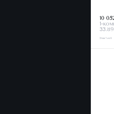
10 05
1-ком
33.89
Этаж 1 из 9