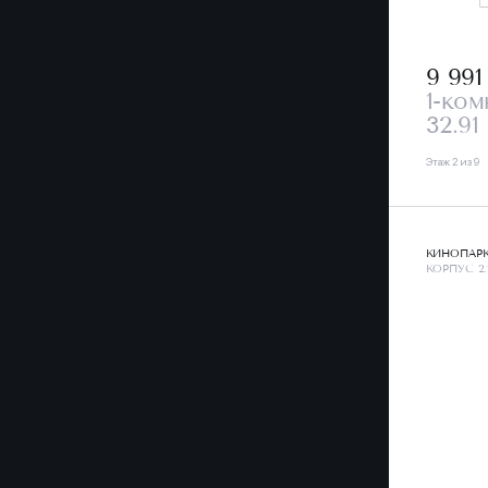
9 99
1-ком
32.91
Этаж 2 из 9
КИНОПАР
КОРПУС 2.