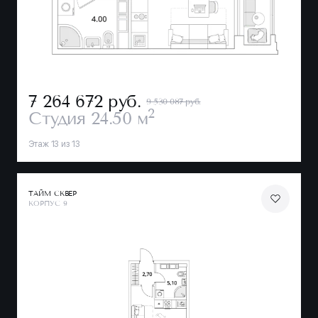
7 264 672
руб.
9 530 087 руб.
2
Студия
24.50 м
Этаж 13 из 13
ТАЙМ СКВЕР
КОРПУС 9