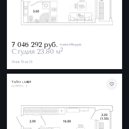
7 046 292
руб.
9 263 770 руб.
2
Студия
23.80 м
Этаж 13 из 13
ТАЙМ СКВЕР
КОРПУС 2