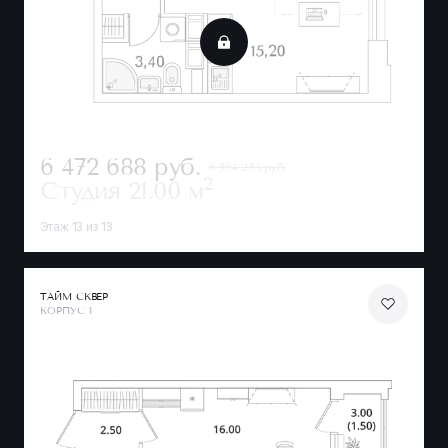
6 472 688
руб.
8 564 253 руб.
2
Студия
21.00 м
Этаж 13 из 13
ТАЙМ СКВЕР
КОРПУС 1