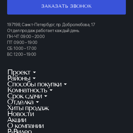
ЗАКАЗАТЬ ЗВОНОК
197198, Санкт-Петербург, пр. Добролюбова, 17
Отдел продаж работает каждый день.
ПН-ЧТ: 09:00 – 20:00
ПТ: 09:00 – 19:00
СБ: 10:00 – 17:00
ВС: 12:00 – 19:00
Проект
Районы
КИНОПАРК
Способы покупки
Калининский
ТАЙМ СКВЕР
Комнатность
Ипотека
Приморский
АУРУМ
Срок сдачи
Студии
Рассрочка
Петроградский
Отделка
Готовые квартиры
ГРАНАТ
1-комнатные
100% оплата
Хиты продаж
Без отделки
Московский
Ключи в этом году
ЛАЙНЕРЪ
2-комнатные
Новости
Квартира в зачет
Предчистовая
Красносельский
2 кв. 2026
Акции
БЕЛАРТ
3-комнатные
Субсидии
Чистовая
О компании
Красногвардейский
1 кв. 2027
АКАДЕМИК
4+ комнатные
Р-Видео
Материнский капитал