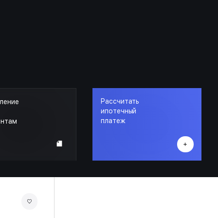
Рассчитать
ление
ипотечный
платеж
ентам