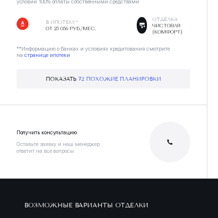
условии 100% оплаты собственными средствами
ОТДЕЛКА
В ИПОТЕКУ**
ЧИСТОВАЯ
ОТ 25 056 РУБ./МЕС.
(КОМФОРТ)
**Информацию о банках и условиях кредитования смотрите
на
странице ипотеки
ПОКАЗАТЬ
72 ПОХОЖИЕ ПЛАНИРОВКИ
Получить консультацию
Оставьте заявку и наш менеджер
ответит на все вопросы
ВОЗМОЖНЫЕ ВАРИАНТЫ ОТДЕЛКИ