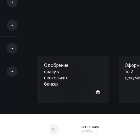
Одобрение
Оформ
сразу в
по 2
нескольких
докум
банках
КИНОПАРК
КОРПУС 1