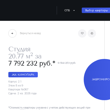
СПБ
Выбор квартиры
Вернуться назад
Студия
2
20.77 м
за
∗
7 792 232 руб.
9 564 253 руб.
ЖК КИНОПАРК
ЗАБРОНИРО
Корпус 2.1
Этаж 8 из 9
Квартира №067
Сдача: 2 кв. 2028 года
*Стоимость квартиры указана с учетом действующих акций при