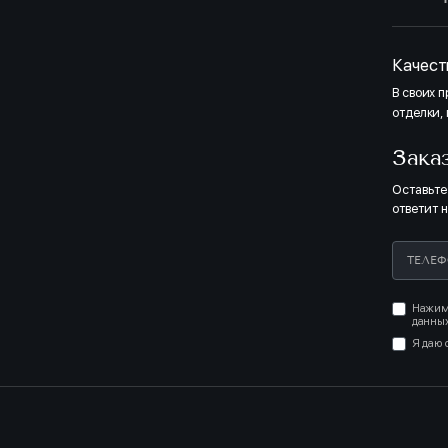
Качест
В своих 
отделки,
Зака
Оставьте
ответит 
Нажима
данных
Я даю 