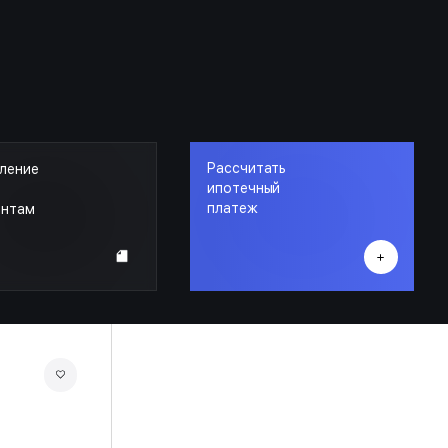
Рассчитать
ление
ипотечный
платеж
ентам
ГРАНАТ
КОРПУС 5