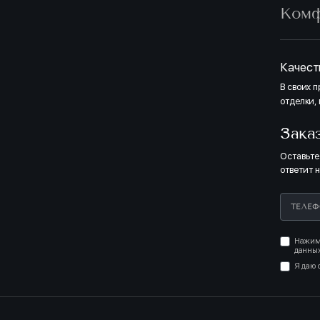
Ком
Полная о
двери, п
оттенкам
светлых т
светлых 
Качест
В своих 
отделки,
СВЕТЛЫЙ
Зака
Оставьте
ответит 
Нажима
данных
МЕР БЕЗ МЕБЕЛИ
Я даю 