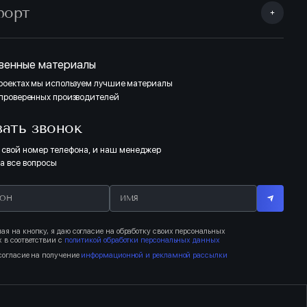
форт
тделка Комфорт «Темная» выполнена в контрастных тонах (ламинат,
линтусы). Отделка санузлов: сочетание темных тонов с нейтральными
и серого цвета. Полная отделка Комфорт «Светлая» выполнена в
онах дерева (ламинат, двери, плинтусы). Отделка санузлов: сочетание
тонов с бежевым оттенком.
венные материалы
проектах мы используем лучшие материалы
 проверенных производителей
ТЁМНЫЙ
зать звонок
 свой номер телефона, и наш менеджер
на все вопросы
я на кнопку, я даю согласие на обработку своих персональных
 в соответствии с
политикой обработки персональных данных
согласие на получение
информационной и рекламной рассылки