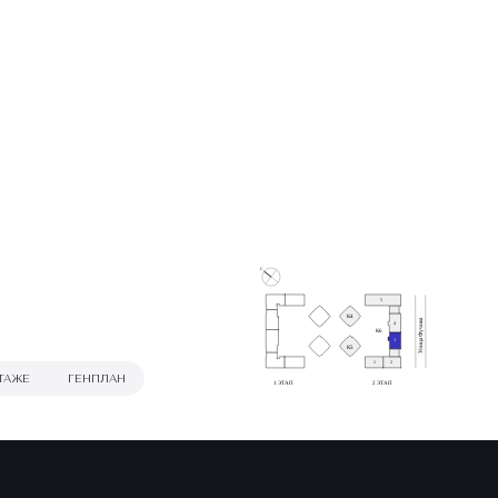
С
5
К4
Улица Фучика
4
К6
3
К5
1
2
ТАЖЕ
ГЕНПЛАН
1 ЭТАП
2 ЭТАП