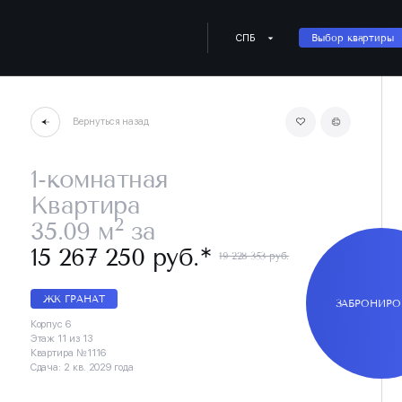
СПБ
Выбор квартиры
Вернуться назад
1-комнатная
Квартира
2
35.09 м
за
∗
15 267 250 руб.
19 228 353 руб.
ЖК ГРАНАТ
ЗАБРОНИРО
Корпус 6
Этаж 11 из 13
Квартира №1116
Сдача: 2 кв. 2029 года