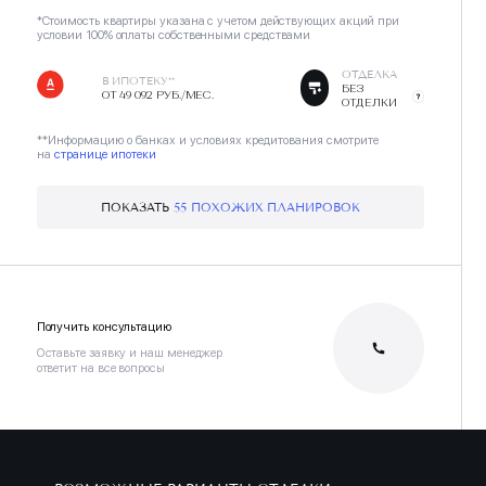
*Стоимость квартиры указана с учетом действующих акций при
условии 100% оплаты собственными средствами
ОТДЕЛКА
В ИПОТЕКУ**
БЕЗ
ОТ 49 092 РУБ./МЕС.
ОТДЕЛКИ
**Информацию о банках и условиях кредитования смотрите
на
странице ипотеки
ПОКАЗАТЬ
55 ПОХОЖИХ ПЛАНИРОВОК
Получить консультацию
Оставьте заявку и наш менеджер
ответит на все вопросы