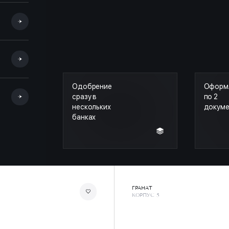
Одобрение
Оформ
сразу в
по 2
нескольких
докум
банках
ГРАНАТ
КОРПУС 5