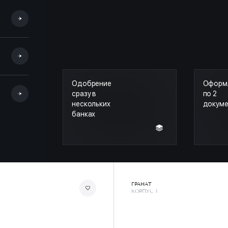
Одобрение
Оформ
сразу в
по 2
нескольких
докум
банках
ГРАНАТ
КОРПУС 1