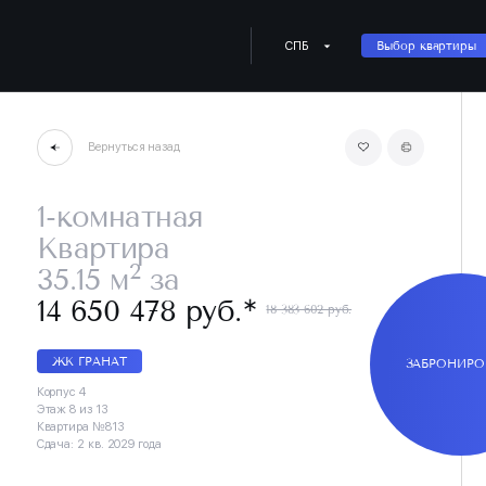
СПБ
Выбор квартиры
Вернуться назад
1-комнатная
Квартира
2
35.15 м
за
∗
14 650 478 руб.
18 383 602 руб.
ЖК ГРАНАТ
ЗАБРОНИРО
Корпус 4
Этаж 8 из 13
Квартира №813
Сдача: 2 кв. 2029 года