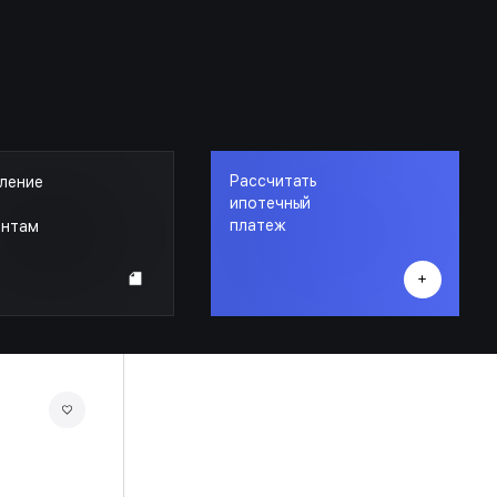
Рассчитать
ление
ипотечный
платеж
ентам