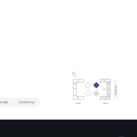
С
5
К4
Улица Фучика
4
К6
3
К5
1
2
ТАЖЕ
ГЕНПЛАН
1 ЭТАП
2 ЭТАП