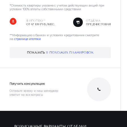
*Стоимость квартиры указана с учетом действующих акций при
условии 100% оплаты собственными средствами
В ИПОТЕКУ**
ОТДЕЛКА
ОТ 47 109 РУБ./МЕС.
ПРЕДЧИСТОВАЯ
**Информацию о банках и условиях кредитования смотрите
на
странице ипотеки
ПОКАЗАТЬ
11 ПОХОЖИХ ПЛАНИРОВОК
Получить консультацию
Оставьте заявку и наш менеджер
ответит на все вопросы
ВОЗМОЖНЫЕ ВАРИАНТЫ ОТДЕЛКИ