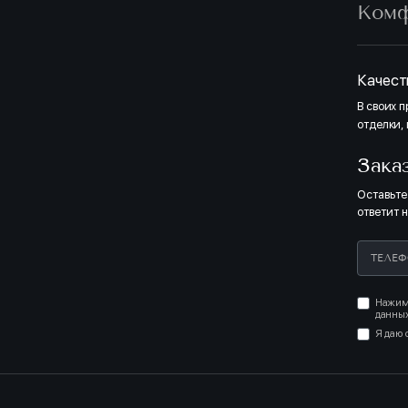
Ком
Качест
В своих 
отделки,
Зака
Оставьте
ответит 
Нажима
данных
Я даю 