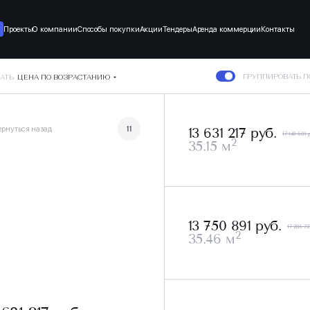
Проекты
О компании
Способы покупки
Акции
Тендеры
Аренда коммерции
Контакты
ГРУППИРОВАТЬ 
АТЬ
ЦЕНА ПО ВОЗРАСТАНИЮ
ернуться назад
11
13 631 217 руб.
17 140 601 
2
35.15 м
13 750 891 руб.
17 285 72
2
35.46 м