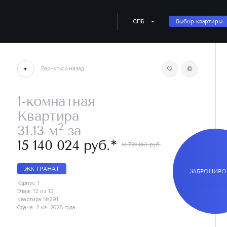
СПБ
Выбор квартиры
Вернуться назад
1-комнатная
Квартира
2
31.13 м
за
∗
15 140 024 руб.
18 799 863 руб.
ЖК ГРАНАТ
ЗАБРОНИРО
Корпус 1
Этаж 12 из 13
Квартира №291
Сдача: 2 кв. 2028 года