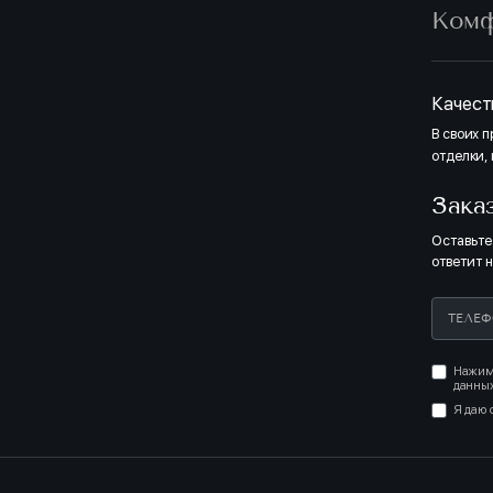
Ком
Качест
В своих 
отделки,
Зака
Оставьте
ответит 
Нажима
данных
Я даю 