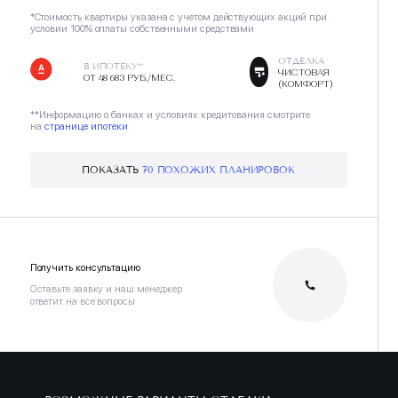
*Стоимость квартиры указана с учетом действующих акций при
условии 100% оплаты собственными средствами
ОТДЕЛКА
В ИПОТЕКУ**
ЧИСТОВАЯ
ОТ 48 683 РУБ./МЕС.
(КОМФОРТ)
**Информацию о банках и условиях кредитования смотрите
на
странице ипотеки
ПОКАЗАТЬ
70 ПОХОЖИХ ПЛАНИРОВОК
Получить консультацию
Оставьте заявку и наш менеджер
ответит на все вопросы