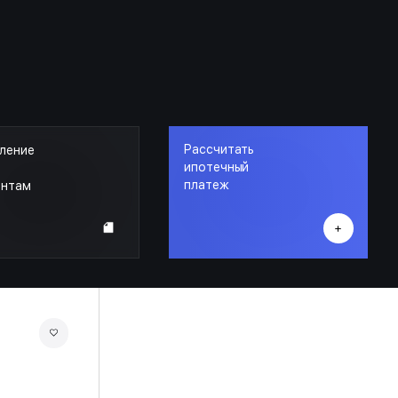
Рассчитать
ление
ипотечный
платеж
ентам