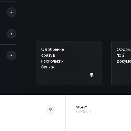
Одобрение
Оформ
сразу в
по 2
нескольких
докум
банках
ГРАНАТ
КОРПУС 6