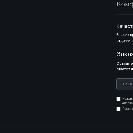
Ком
Качест
В своих 
отделки,
Зака
Оставьте
ответит 
Нажима
данных
Я даю 