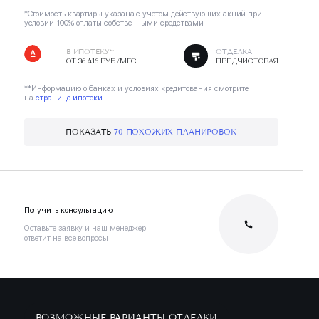
*Стоимость квартиры указана с учетом действующих акций при
условии 100% оплаты собственными средствами
В ИПОТЕКУ**
ОТДЕЛКА
ОТ 36 416 РУБ./МЕС.
ПРЕДЧИСТОВАЯ
**Информацию о банках и условиях кредитования смотрите
на
странице ипотеки
ПОКАЗАТЬ
70 ПОХОЖИХ ПЛАНИРОВОК
Получить консультацию
Оставьте заявку и наш менеджер
ответит на все вопросы
ВОЗМОЖНЫЕ ВАРИАНТЫ ОТДЕЛКИ