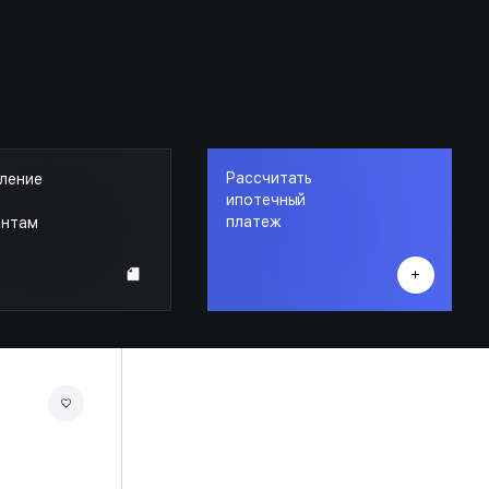
Рассчитать
ление
ипотечный
платеж
ентам