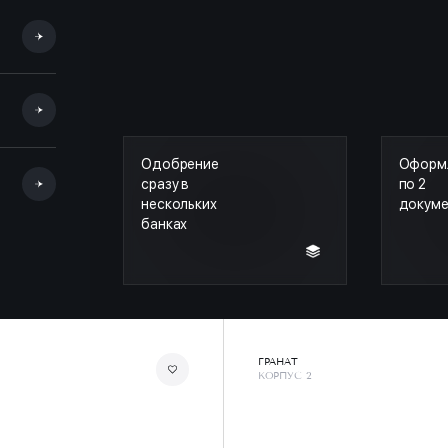
Одобрение
Оформ
сразу в
по 2
нескольких
докум
банках
ГРАНАТ
КОРПУС 2