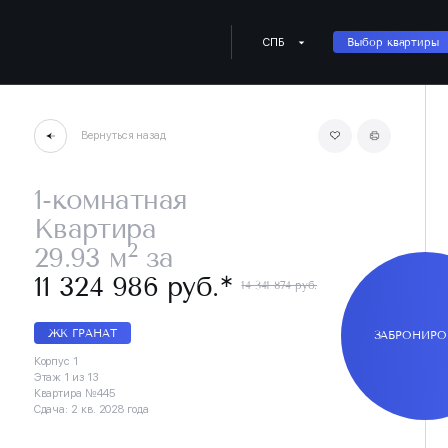
СПБ
Выбор квартиры
Вернуться назад
1-комнатная
Квартира
2
29.93 м
за
∗
11 324 986 руб.
14 341 874 руб.
ЖК ГРАНАТ
ЗАБРОНИРО
Корпус 1
Этаж 1 из 13
Квартира №445
Сдача: 2 кв. 2028 года