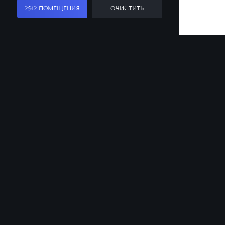
2542 ПОМЕЩЕНИЯ
ОЧИСТИТЬ
Заказать звонок
Оставьте заявку, и наш менеджер ответит
на все вопросы
Санкт-Петербург
Офис продаж
8 (812) 331-50-00