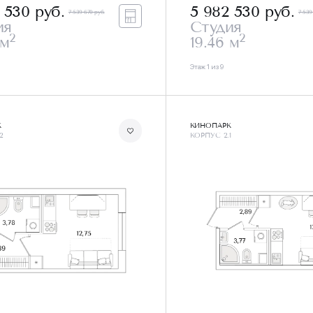
2 530
руб.
5 982 530
руб.
7 539 670 руб.
7 539
ия
Студия
2
2
 м
19.46 м
Этаж 1 из 9
К
КИНОПАРК
2
КОРПУС 2.1