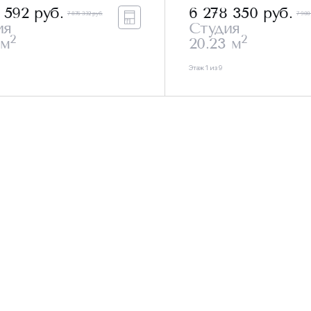
8 592
руб.
6 278 350
руб.
7 876 332 руб.
7 900
ия
Студия
2
2
 м
20.23 м
Этаж 1 из 9