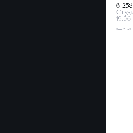
6 25
Студ
19.96
Этаж 2 из 9