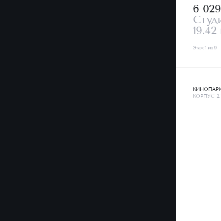
6 02
Студ
19.42
Этаж 1 из 9
КИНОПАР
КОРПУС 2.