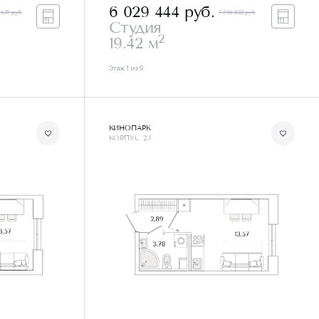
6 029 444
руб.
 670 руб.
7 596 882 руб.
Студия
2
19.42 м
Этаж 1 из 9
КИНОПАРК
КОРПУС 2.1