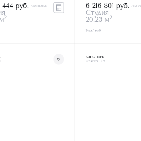
9 444
руб.
6 216 801
руб.
7 596 882 руб.
7 825 36
ия
Студия
2
2
 м
20.23 м
Этаж 1 из 9
К
КИНОПАРК
1
КОРПУС 2.2