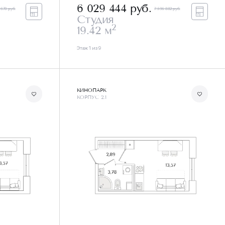
6 029 444
руб.
 670 руб.
7 596 882 руб.
Студия
2
19.42 м
Этаж 1 из 9
КИНОПАРК
КОРПУС 2.1