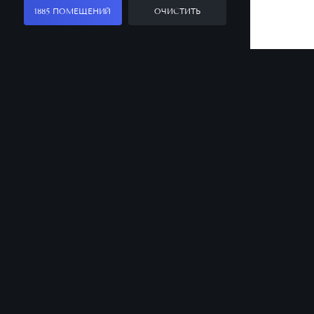
1885 ПОМЕЩЕНИЙ
ОЧИСТИТЬ
Заказать звонок
Оставьте заявку, и наш менеджер ответит
на все вопросы
Санкт-Петербург
Офис продаж
8 (812) 331-50-00