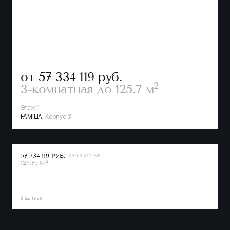
от 57 334 119
руб.
2
3-комнатная
до 125.7 м
Этаж 1
FAMILIA
, Корпус 3
57 334 119 РУБ.
69 919 657 РУБ.
2
125.70 М
Этаж 1 из 8