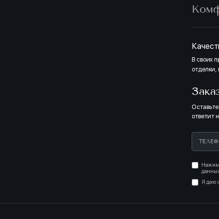
Ком
Полная о
двери, п
оттенкам
светлых т
светлых 
Качест
В своих 
отделки,
СВЕТЛЫЙ
Зака
Оставьте
ответит 
Нажима
данных
МЕР БЕЗ МЕБЕЛИ
Я даю 