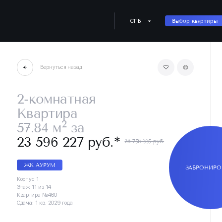
СПБ
Выбор квартиры
Вернуться назад
2-комнатная
Квартира
2
57.84 м
за
∗
23 596 227 руб.
28 758 335 руб.
ЖК АУРУМ
ЗАБРОНИРО
Корпус 1
Этаж 11 из 14
Квартира №460
Сдача: 1 кв. 2029 года