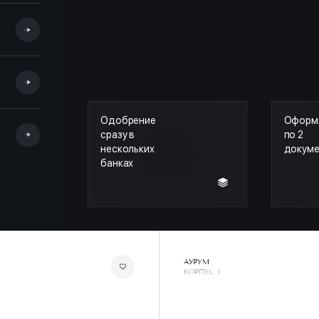
Одобрение
Оформ
сразу в
по 2
нескольких
докум
банках
АУРУМ
КОРПУС 1