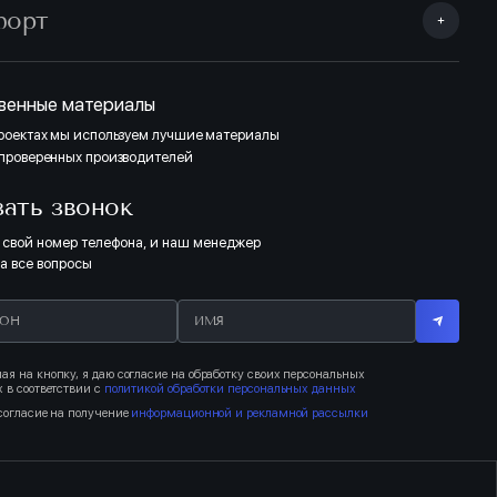
форт
тделка Комфорт «Темная» выполнена в контрастных тонах (ламинат,
линтусы). Отделка санузлов: сочетание темных тонов с нейтральными
и серого цвета. Полная отделка Комфорт «Светлая» выполнена в
онах дерева (ламинат, двери, плинтусы). Отделка санузлов: сочетание
тонов с бежевым оттенком.
венные материалы
проектах мы используем лучшие материалы
 проверенных производителей
ТЁМНЫЙ
зать звонок
 свой номер телефона, и наш менеджер
на все вопросы
я на кнопку, я даю согласие на обработку своих персональных
 в соответствии с
политикой обработки персональных данных
согласие на получение
информационной и рекламной рассылки