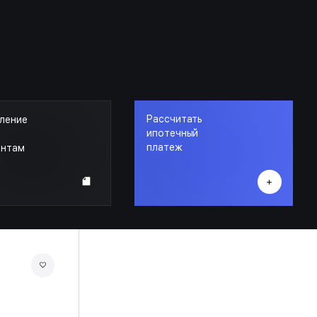
Рассчитать
ление
ипотечный
платеж
ентам
АУРУМ
КОРПУС 1