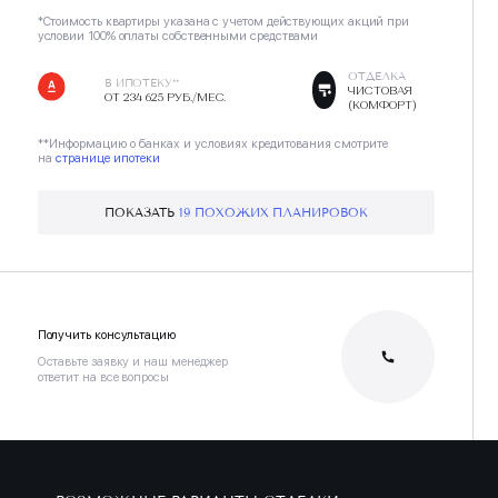
*Стоимость квартиры указана с учетом действующих акций при
условии 100% оплаты собственными средствами
ОТДЕЛКА
В ИПОТЕКУ**
ЧИСТОВАЯ
ОТ 234 625 РУБ./МЕС.
(КОМФОРТ)
**Информацию о банках и условиях кредитования смотрите
на
странице ипотеки
ПОКАЗАТЬ
19 ПОХОЖИХ ПЛАНИРОВОК
Получить консультацию
Оставьте заявку и наш менеджер
ответит на все вопросы