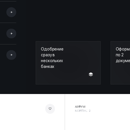
Одобрение
Оформ
сразу в
по 2
нескольких
докум
банках
АУРУМ
КОРПУС 2