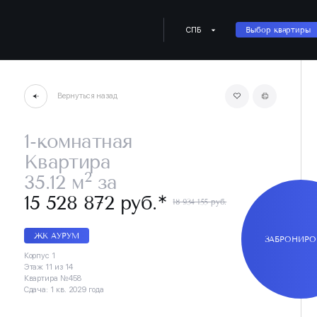
СПБ
Выбор квартиры
Вернуться назад
1-комнатная
Квартира
2
35.12 м
за
∗
15 528 872 руб.
18 934 155 руб.
ЖК АУРУМ
ЗАБРОНИРО
Корпус 1
Этаж 11 из 14
Квартира №458
Сдача: 1 кв. 2029 года