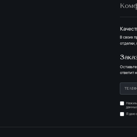
Ком
Качест
В своих 
отделки,
Зака
Оставьте
ответит 
Нажима
данных
Я даю 