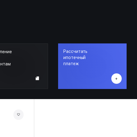
Рассчитать
ление
ипотечный
платеж
ентам