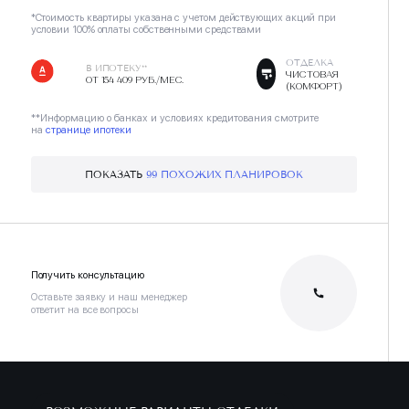
*Стоимость квартиры указана с учетом действующих акций при
условии 100% оплаты собственными средствами
ОТДЕЛКА
В ИПОТЕКУ**
ЧИСТОВАЯ
ОТ 154 409 РУБ./МЕС.
(КОМФОРТ)
**Информацию о банках и условиях кредитования смотрите
на
странице ипотеки
ПОКАЗАТЬ
99 ПОХОЖИХ ПЛАНИРОВОК
Получить консультацию
Оставьте заявку и наш менеджер
ответит на все вопросы