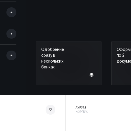
Одобрение
Оформ
сразу в
по 2
нескольких
докум
банках
АУРУМ
КОРПУС 1