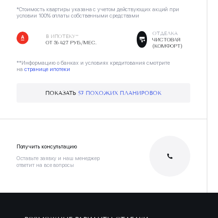
*Стоимость квартиры указана с учетом действующих акций при
условии 100% оплаты собственными средствами
ОТДЕЛКА
В ИПОТЕКУ**
ЧИСТОВАЯ
ОТ 56 427 РУБ./МЕС.
(КОМФОРТ)
**Информацию о банках и условиях кредитования смотрите
на
странице ипотеки
ПОКАЗАТЬ
57 ПОХОЖИХ ПЛАНИРОВОК
Получить консультацию
Оставьте заявку и наш менеджер
ответит на все вопросы