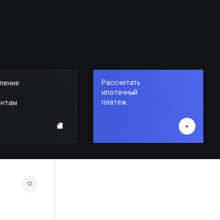
Рассчитать
ление
ипотечный
платеж
ентам