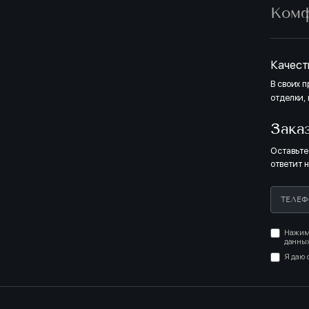
Ком
Качест
В своих 
отделки,
Зака
Оставьте
ответит 
Нажима
данных
Я даю 