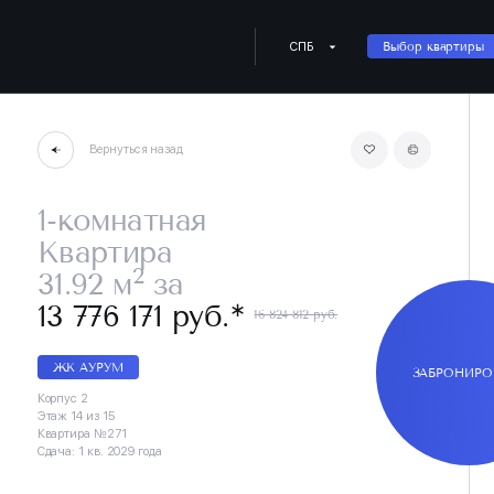
СПБ
Выбор квартиры
Вернуться назад
1-комнатная
Квартира
2
31.92 м
за
∗
13 776 171 руб.
16 824 812 руб.
ЖК АУРУМ
ЗАБРОНИРО
Корпус 2
Этаж 14 из 15
Квартира №271
Сдача: 1 кв. 2029 года