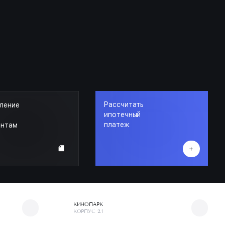
Звоните и наш менеджер проконсультирует Вас.
Рассчитать
ление
ипотечный
платеж
ентам