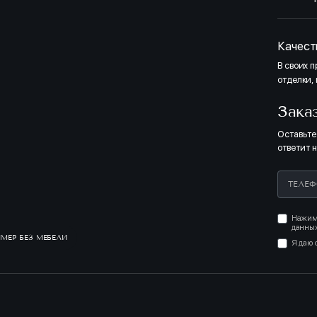
Полная о
двери, п
оттенкам
светлых т
светлых 
СВЕТЛЫЙ
Качест
В своих 
отделки,
Зака
Оставьте
ответит 