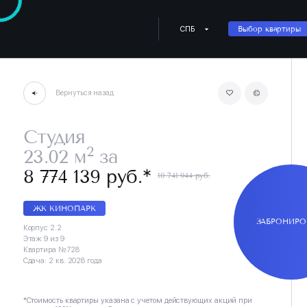
СПБ
Выбор квартиры
Вернуться назад
Студия
2
23.02 м
за
∗
8 774 139 руб.
10 741 944 руб.
ЖК КИНОПАРК
ЗАБРОНИРО
Корпус 2.2
Этаж 9 из 9
Квартира №728
Сдача: 2 кв. 2028 года
*Стоимость квартиры указана с учетом действующих акций при