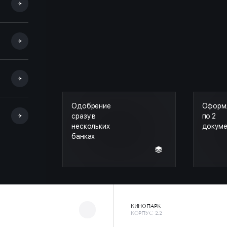
Одобрение
Оформ
сразу в
по 2
нескольких
докум
банках