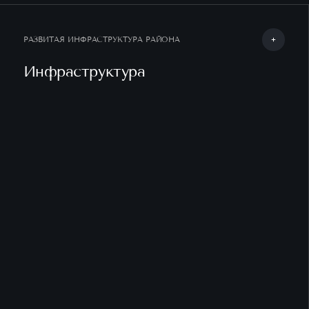
я на кнопку, я даю согласие на обработку своих персональных
 в соответствии с
политикой обработки персональных данных
согласие на получение
информационной и рекламной рассылки
РАЗВИТАЯ ИНФРАСТРУКТУРА РАЙОНА
Инфраструктура