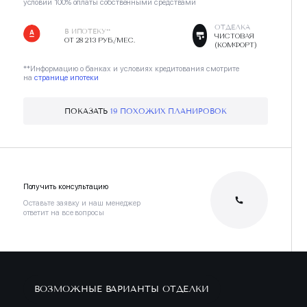
условии 100% оплаты собственными средствами
ОТДЕЛКА
В ИПОТЕКУ**
ЧИСТОВАЯ
ОТ 28 213 РУБ./МЕС.
(КОМФОРТ)
**Информацию о банках и условиях кредитования смотрите
на
странице ипотеки
ПОКАЗАТЬ
19 ПОХОЖИХ ПЛАНИРОВОК
Получить консультацию
Оставьте заявку и наш менеджер
ответит на все вопросы
ВОЗМОЖНЫЕ ВАРИАНТЫ ОТДЕЛКИ