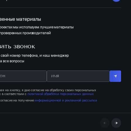
тделка Комфорт «Темная» выполнена в контрастных тонах (ламинат,
линтусы). Отделка санузлов: сочетание темных тонов с нейтральными
и серого цвета. Полная отделка Комфорт «Светлая» выполнена в
онах дерева (ламинат, двери, плинтусы). Отделка санузлов: сочетание
тонов с бежевым оттенком.
ТЁМНЫЙ
венные материалы
проектах мы используем лучшие материалы
 проверенных производителей
зать звонок
 свой номер телефона, и наш менеджер
на все вопросы