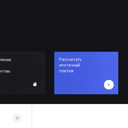
Рассчитать
ление
ипотечный
платеж
ентам