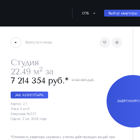
СПБ
Выбор квартиры
Вернуться назад
Студия
2
22.49 м
за
∗
7 214 354 руб.
9 041 895 руб.
ЖК КИНОПАРК
ЗАБРОНИРО
Корпус 2.1
Этаж 5 из 9
Квартира №221
Сдача: 2 кв. 2028 года
*Стоимость квартиры указана с учетом действующих акций при