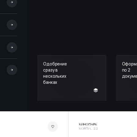
Одобрение
Оформ
сразу в
по 2
нескольких
докум
банках
КИНОПАРК
КОРПУС 2.2