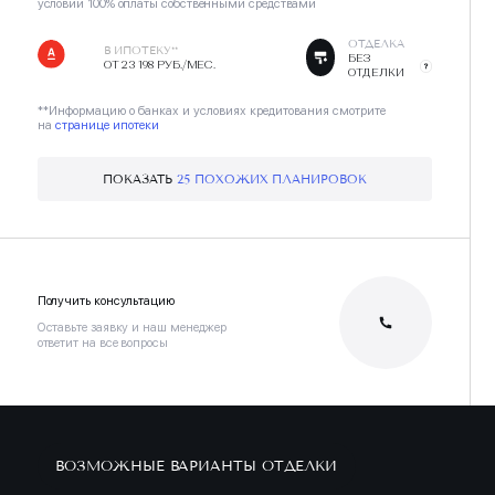
условии 100% оплаты собственными средствами
ОТДЕЛКА
В ИПОТЕКУ**
БЕЗ
ОТ 23 198 РУБ./МЕС.
ОТДЕЛКИ
**Информацию о банках и условиях кредитования смотрите
на
странице ипотеки
ПОКАЗАТЬ
25 ПОХОЖИХ ПЛАНИРОВОК
Получить консультацию
Оставьте заявку и наш менеджер
ответит на все вопросы
ВОЗМОЖНЫЕ ВАРИАНТЫ ОТДЕЛКИ