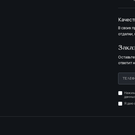
Качест
В своих 
отделки,
Зака
Оставьте
ответит 
Нажима
данных
Я даю 