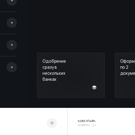
Одобрение
Оформ
сразу в
по 2
нескольких
докум
банках
КИНОПАРК
КОРПУС 2.1