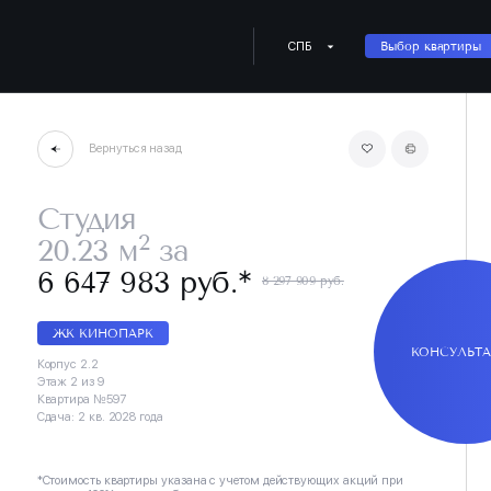
СПБ
Выбор квартиры
Вернуться назад
Студия
2
20.23 м
за
∗
6 647 983 руб.
8 297 909 руб.
ЖК КИНОПАРК
КОНСУЛЬТ
Корпус 2.2
Этаж 2 из 9
Квартира №597
Сдача: 2 кв. 2028 года
*Стоимость квартиры указана с учетом действующих акций при