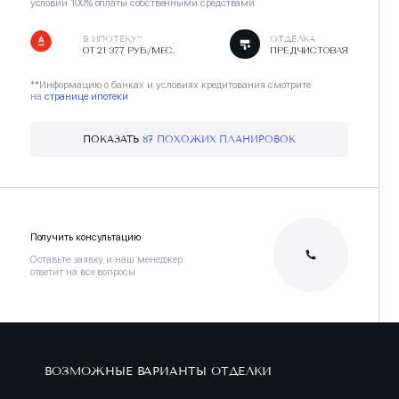
условии 100% оплаты собственными средствами
В ИПОТЕКУ**
ОТДЕЛКА
ОТ 21 377 РУБ./МЕС.
ПРЕДЧИСТОВАЯ
**Информацию о банках и условиях кредитования смотрите
на
странице ипотеки
ПОКАЗАТЬ
87 ПОХОЖИХ ПЛАНИРОВОК
Получить консультацию
Оставьте заявку и наш менеджер
ответит на все вопросы
ВОЗМОЖНЫЕ ВАРИАНТЫ ОТДЕЛКИ