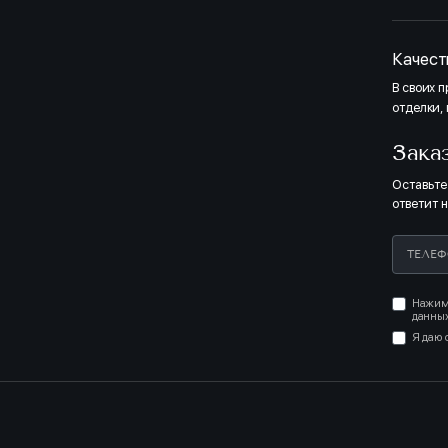
Качест
В своих 
отделки,
Зака
Оставьте
ответит 
Нажима
данных
Я даю 