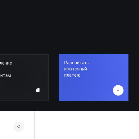
Рассчитать
ление
ипотечный
платеж
ентам