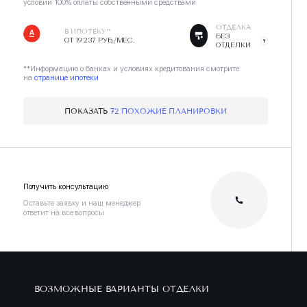
условии 100% оплаты собственными средствами
ОТДЕЛКА
В ИПОТЕКУ**
БЕЗ
ОТ 19 237 РУБ./МЕС.
ОТДЕЛКИ
**Информацию о банках и условиях кредитования смотрите
на
странице ипотеки
ПОКАЗАТЬ
72 ПОХОЖИЕ ПЛАНИРОВКИ
Получить консультацию
Оставьте заявку и наш менеджер
ответит на все вопросы
ВОЗМОЖНЫЕ ВАРИАНТЫ ОТДЕЛКИ