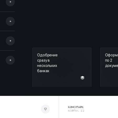
Одобрение
Оформ
сразу в
по 2
нескольких
докум
банках
КИНОПАРК
КОРПУС 2.2