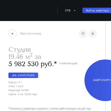
СПБ
Выбор квартиры
Вернуться назад
Студия
2
19.46 м
за
∗
5 982 530 руб.
7 539 670 руб.
ЖК КИНОПАРК
ЗАБРОНИРО
Корпус 2.1
Этаж 1 из 9
Квартира №340
Сдача: 2 кв. 2028 года
*Стоимость квартиры указана с учетом действующих акций при