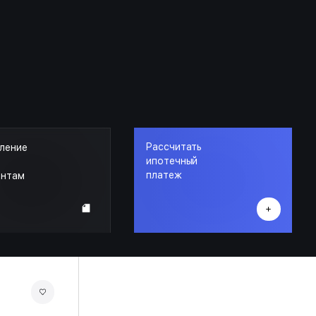
Рассчитать
ление
ипотечный
платеж
ентам