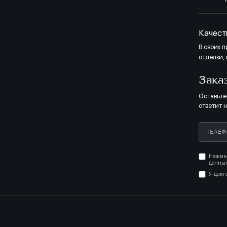
Качест
В своих 
отделки,
Зака
Оставьте
ответит 
Нажима
данных
Я даю 