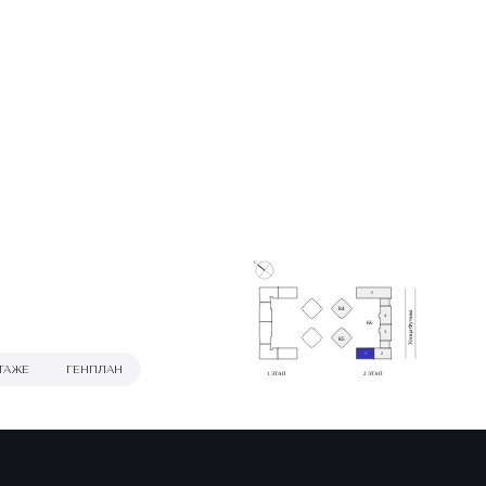
С
5
К4
Улица Фучика
4
К6
3
К5
1
2
ТАЖЕ
ГЕНПЛАН
1 ЭТАП
2 ЭТАП