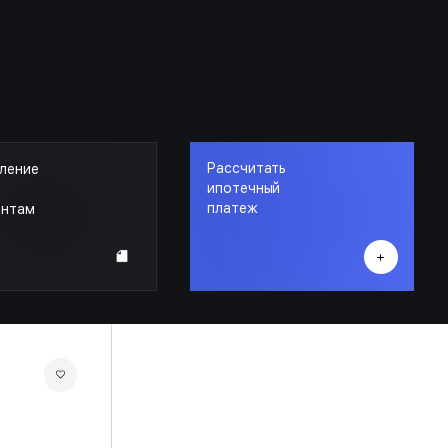
Рассчитать
ление
ипотечный
платеж
ентам
ГРАНАТ
КОРПУС 5