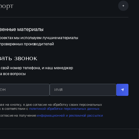
форт
тделка Комфорт «Темная» выполнена в контрастных тонах (ламинат,
линтусы). Отделка санузлов: сочетание темных тонов с нейтральными
и серого цвета. Полная отделка Комфорт «Светлая» выполнена в
онах дерева (ламинат, двери, плинтусы). Отделка санузлов: сочетание
тонов с бежевым оттенком.
венные материалы
проектах мы используем лучшие материалы
 проверенных производителей
ТЁМНЫЙ
зать звонок
 свой номер телефона, и наш менеджер
на все вопросы
я на кнопку, я даю согласие на обработку своих персональных
 в соответствии с
политикой обработки персональных данных
согласие на получение
информационной и рекламной рассылки