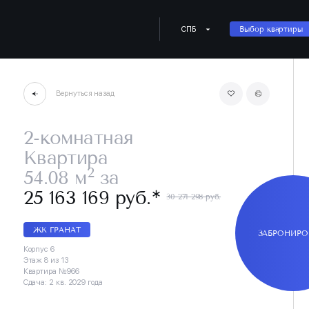
СПБ
Выбор квартиры
Вернуться назад
2-комнатная
Квартира
2
54.08 м
за
∗
25 163 169 руб.
30 271 298 руб.
ЖК ГРАНАТ
ЗАБРОНИРО
Корпус 6
Этаж 8 из 13
Квартира №966
Сдача: 2 кв. 2029 года