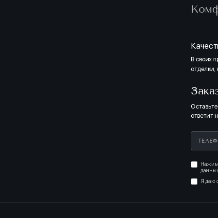
Ком
Полная о
двери, п
оттенкам
светлых т
светлых 
Качест
В своих 
отделки,
СВЕТЛЫЙ
Зака
Оставьте
ответит 
Нажима
данных
МЕР БЕЗ МЕБЕЛИ
Я даю 