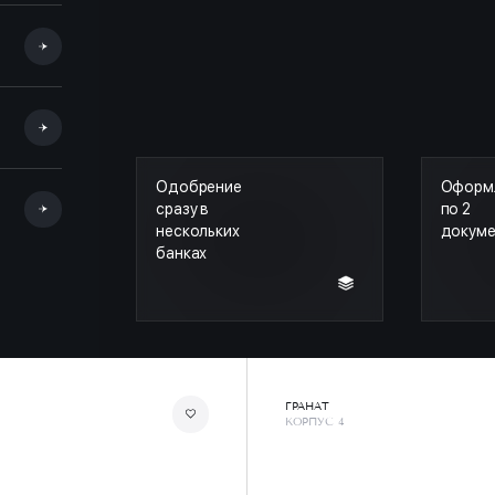
Одобрение
Оформ
сразу в
по 2
нескольких
докум
банках
ГРАНАТ
КОРПУС 4