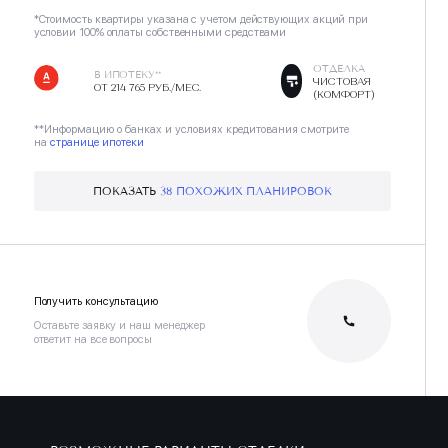
*Стоимость квартиры указана с учетом действующих акций при
условии 100% оплаты собственными средствами
ОТДЕЛКА
В ИПОТЕКУ**
ЧИСТОВАЯ
ОТ 214 765 РУБ./МЕС.
(КОМФОРТ)
**Информацию о банках и условиях кредитования смотрите
на
странице ипотеки
ПОКАЗАТЬ
38 ПОХОЖИХ ПЛАНИРОВОК
Получить консультацию
Оставьте заявку и наш менеджер
ответит на все вопросы