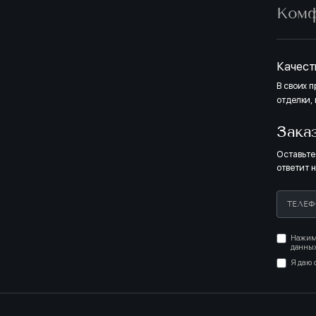
Ком
Полная о
двери, п
оттенкам
светлых т
светлых 
Качест
В своих 
отделки,
СВЕТЛЫЙ
Зака
Оставьте
ответит 
Нажима
данных
МЕР БЕЗ МЕБЕЛИ
Я даю 