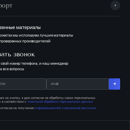
форт
тделка Комфорт «Темная» выполнена в контрастных тонах (ламинат,
линтусы). Отделка санузлов: сочетание темных тонов с нейтральными
и серого цвета. Полная отделка Комфорт «Светлая» выполнена в
онах дерева (ламинат, двери, плинтусы). Отделка санузлов: сочетание
тонов с бежевым оттенком.
венные материалы
проектах мы используем лучшие материалы
 проверенных производителей
ТЁМНЫЙ
зать звонок
 свой номер телефона, и наш менеджер
на все вопросы
я на кнопку, я даю согласие на обработку своих персональных
 в соответствии с
политикой обработки персональных данных
согласие на получение
информационной и рекламной рассылки