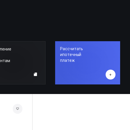
Рассчитать
ление
ипотечный
платеж
ентам
ГРАНАТ
КОРПУС 6