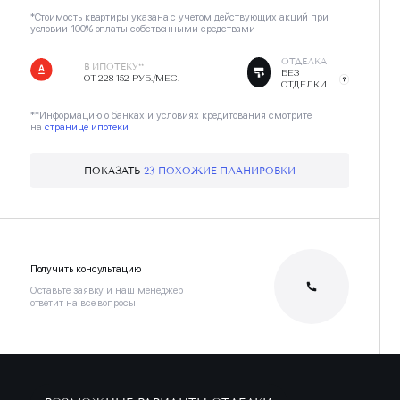
*Стоимость квартиры указана с учетом действующих акций при
условии 100% оплаты собственными средствами
ОТДЕЛКА
В ИПОТЕКУ**
БЕЗ
ОТ 228 152 РУБ./МЕС.
ОТДЕЛКИ
**Информацию о банках и условиях кредитования смотрите
на
странице ипотеки
ПОКАЗАТЬ
23 ПОХОЖИЕ ПЛАНИРОВКИ
Получить консультацию
Оставьте заявку и наш менеджер
ответит на все вопросы