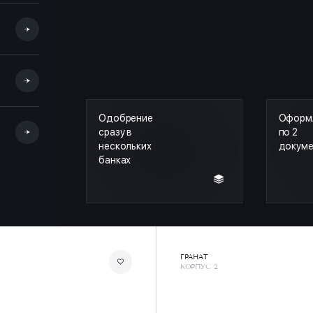
Одобрение
Оформ
сразу в
по 2
нескольких
докум
банках
ГРАНАТ
КОРПУС 2