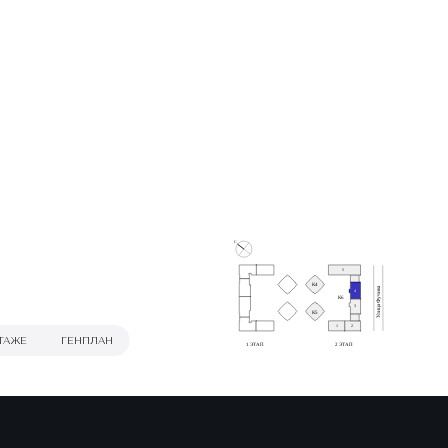
С
5
К4
Улица Фучика
4
К6
3
К5
1
2
ТАЖЕ
ГЕНПЛАН
1 ЭТАП
2 ЭТАП