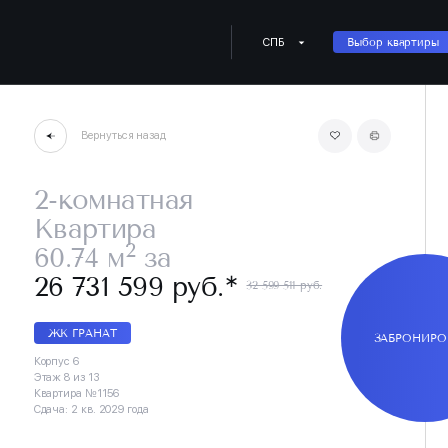
СПБ
Выбор квартиры
Вернуться назад
2-комнатная
Квартира
2
60.74 м
за
∗
26 731 599 руб.
32 599 511 руб.
ЖК ГРАНАТ
ЗАБРОНИРО
Корпус 6
Этаж 8 из 13
Квартира №1156
Сдача: 2 кв. 2029 года