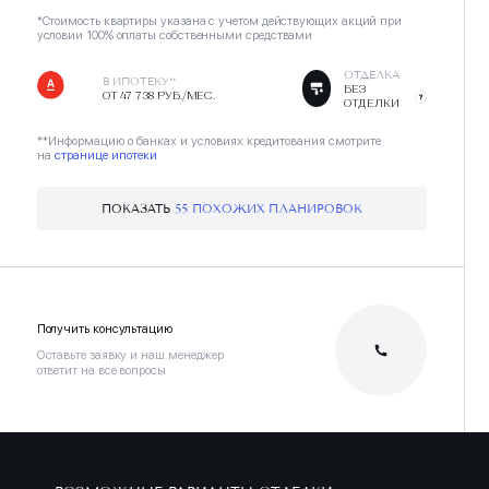
*Стоимость квартиры указана с учетом действующих акций при
условии 100% оплаты собственными средствами
ОТДЕЛКА
В ИПОТЕКУ**
БЕЗ
ОТ 47 738 РУБ./МЕС.
ОТДЕЛКИ
**Информацию о банках и условиях кредитования смотрите
на
странице ипотеки
ПОКАЗАТЬ
55 ПОХОЖИХ ПЛАНИРОВОК
Получить консультацию
Оставьте заявку и наш менеджер
ответит на все вопросы