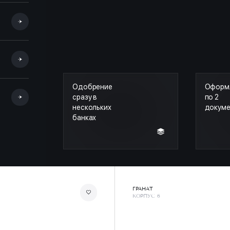
Одобрение
Оформ
сразу в
по 2
нескольких
докум
банках
ГРАНАТ
КОРПУС 6