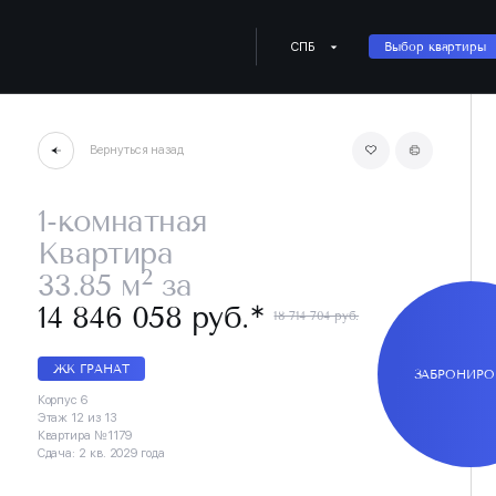
СПБ
Выбор квартиры
Вернуться назад
1-комнатная
Квартира
2
33.85 м
за
∗
14 846 058 руб.
18 714 704 руб.
ЖК ГРАНАТ
ЗАБРОНИРО
Корпус 6
Этаж 12 из 13
Квартира №1179
Сдача: 2 кв. 2029 года