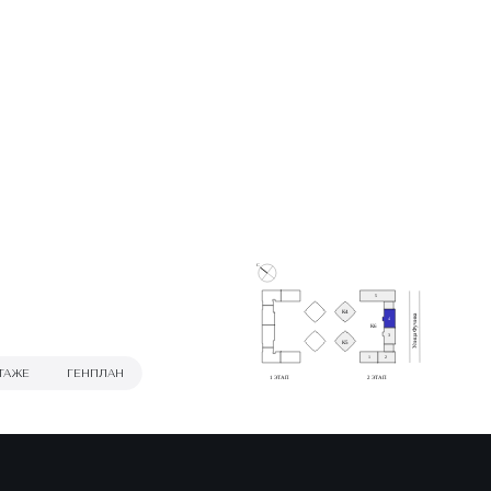
С
5
К4
Улица Фучика
4
К6
3
К5
1
2
ТАЖЕ
ГЕНПЛАН
1 ЭТАП
2 ЭТАП