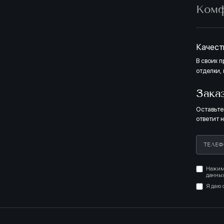
Ком
Качест
В своих 
отделки,
Зака
Оставьте
ответит 
Нажима
данных
Я даю 