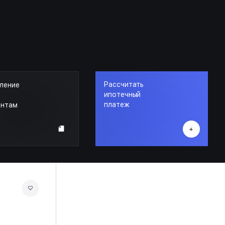
Рассчитать
ление
ипотечный
платеж
ентам