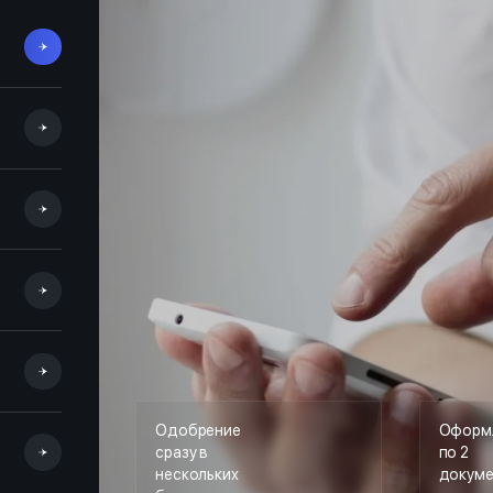
Одобрение
Оформ
сразу в
по 2
нескольких
докум