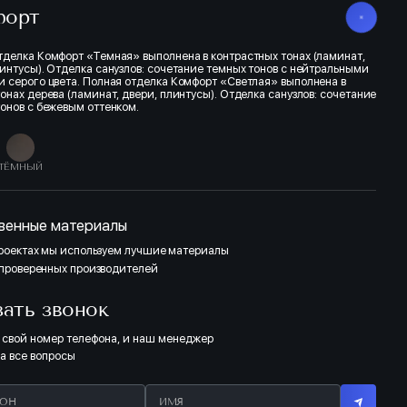
форт
тделка Комфорт «Темная» выполнена в контрастных тонах (ламинат,
линтусы). Отделка санузлов: сочетание темных тонов с нейтральными
и серого цвета. Полная отделка Комфорт «Светлая» выполнена в
онах дерева (ламинат, двери, плинтусы). Отделка санузлов: сочетание
тонов с бежевым оттенком.
ТЁМНЫЙ
венные материалы
проектах мы используем лучшие материалы
 проверенных производителей
зать звонок
 свой номер телефона, и наш менеджер
на все вопросы