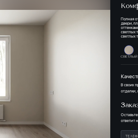
Ком
Полная о
двери, п
оттенкам
светлых т
светлых 
СВЕТЛЫЙ
Качест
В своих 
отделки,
Зака
Оставьте
ответит 