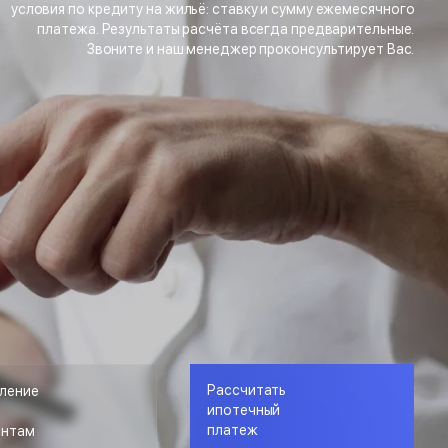
условия по кредиту на жильё: ставку и сумму ежемесячного
платежа. Результаты расчёта всегда предварительные.
Звоните и наш менеджер проконсультирует Вас.
Рассчитать
ление
ипотечный
платеж
ентам