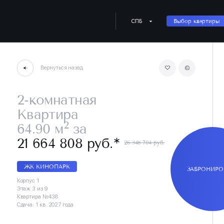
СПБ
Выбор квартиры
Вернуться назад
2-комнатная
Квартира
2
64.90 м
за
∗
21 664 808 руб.
26 348 704 руб.
ЖК КИНОПАРК
ЗАБРОНИРО
Корпус 1
Этаж 3 из 9
Квартира №438
Сдача: 1 кв. 2027 года