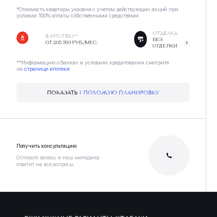
*Стоимость квартиры указана с учетом действующих акций при
условии 100% оплаты собственными средствами
ОТДЕЛКА
В ИПОТЕКУ**
БЕЗ
ОТ 205 593 РУБ./МЕС.
ОТДЕЛКИ
**Информацию о банках и условиях кредитования смотрите
на
странице ипотеки
ПОКАЗАТЬ
1 ПОХОЖУЮ ПЛАНИРОВКУ
Получить консультацию
Оставьте заявку и наш менеджер
ответит на все вопросы