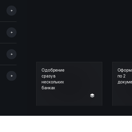
Одобрение
Оформ
сразу в
по 2
нескольких
докум
банках