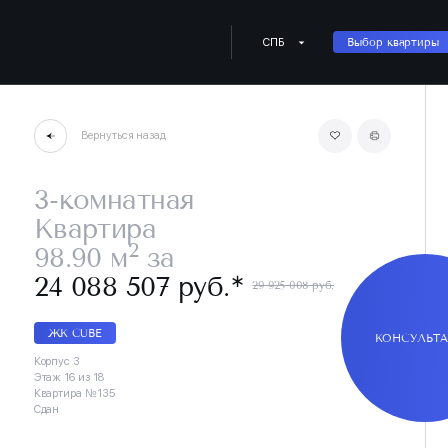
СПБ
Выбор квартиры
Вернуться назад
3-комнатная
Квартира
2
98.90 м
за
∗
24 088 507 руб.
29 925 008 руб.
ЖК CUBE
КОНСУЛЬТ
Корпус 3
Этаж 16 из 18
Квартира №135
Сдан