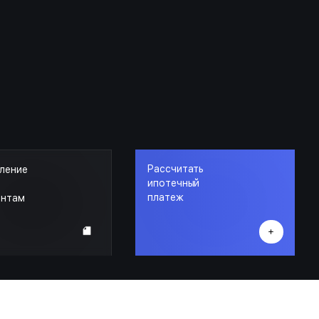
Рассчитать
ление
ипотечный
платеж
ентам