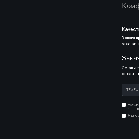
Ком
Качест
В своих 
отделки,
Зака
Оставьте
ответит 
Нажима
данных
Я даю 