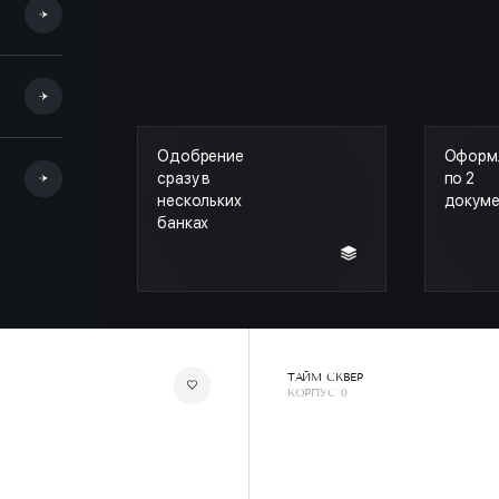
Одобрение
Оформ
сразу в
по 2
нескольких
докум
банках
ТАЙМ СКВЕР
КОРПУС 0