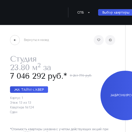
СПБ
Выбор квартиры
Вернуться назад
Студия
2
23.80 м
за
∗
7 046 292 руб.
9 263 770 руб.
ЖК ТАЙМ СКВЕР
ЗАБРОНИРО
Корпус 1
Этаж 13 из 13
Квартира №124
Сдан
*Стоимость квартиры указана с учетом действующих акций при