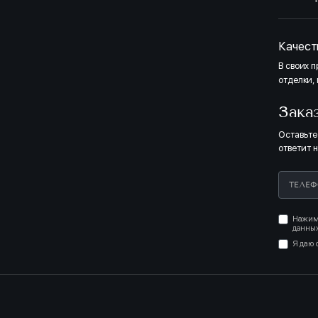
Качест
В своих 
отделки,
Зака
Оставьте
ответит 
Нажима
данных
Я даю 