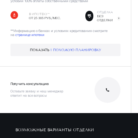
условии 100% оплаты собственными средствами
ОТДЕЛКА
В ИПОТЕКУ**
БЕЗ
ОТ 25 305 РУБ./МЕС.
ОТДЕЛКИ
**Информацию о банках и условиях кредитования смотрите
на
странице ипотеки
ПОКАЗАТЬ
1 ПОХОЖУЮ ПЛАНИРОВКУ
Получить консультацию
Оставьте заявку и наш менеджер
ответит на все вопросы
ВОЗМОЖНЫЕ ВАРИАНТЫ ОТДЕЛКИ