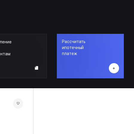
Рассчитать
ление
ипотечный
платеж
ентам