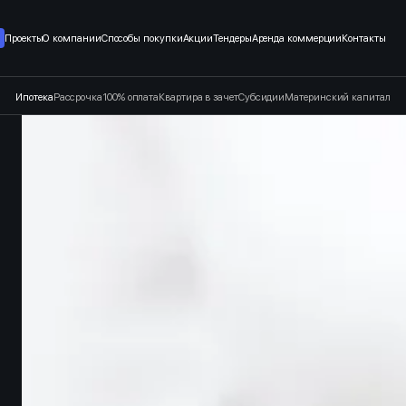
т застройщика в Санкт-Петерб
Проекты
О компании
Способы покупки
Акции
Тендеры
Аренда коммерции
Контакты
Ипотека
Рассрочка
100% оплата
Квартира в зачет
Субсидии
Материнский капитал