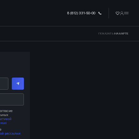
8 (812) 331-50-00
ПОКАЗАТЬ
НА КАРТЕ
огласие
льных
литикой
нных
е
ой рассылки