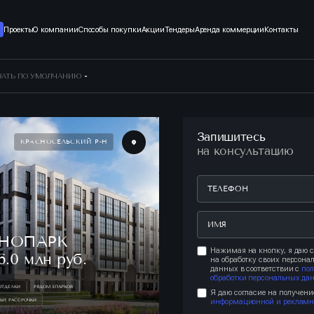
Проекты
О компании
Способы покупки
Акции
Тендеры
Аренда коммерции
Контакты
ВАТЬ
ПО УМОЛЧАНИЮ
Запишитесь
КРАСНОСЕЛЬСКИЙ Р-Н
на консультацию
НОПАРК
Нажимая на кнопку, я даю с
6.0 млн руб.
на обработку своих персона
данных в соответствии с
по
обработки персональных да
 ОТДЕЛКИ
РЯДОМ 5 ПАРКОВ
Я даю согласие на получени
информационной и рекламн
ЫЕ РАССРОЧКИ