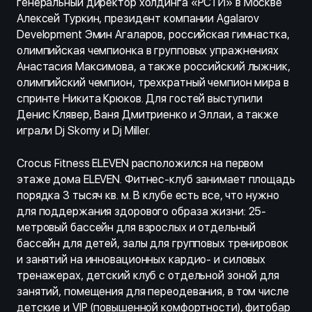
генеральный директор холдинга «РСТИ» в Москве
Алексей Туркин, президент компании Agalarov
Development Эмин Агаларов, российская гимнастка,
олимпийская чемпионка в групповых упражнениях
Анастасия Максимова, а также российский лыжник,
олимпийский чемпион, трехкратный чемпион мира в
спринте Никита Крюков. Для гостей выступили
Денис Клявер, Ваня Дмитриенко и Эллаи, а также
играли Dj Skomy и Dj Miller.
Crocus Fitness ELEVEN расположился на первом
этаже дома ELEVEN. Фитнес-клуб занимает площадь
порядка 3 тысяч кв. м. В клубе есть все, что нужно
для поддержания здорового образа жизни: 25-
метровый бассейн для взрослых и отдельный
бассейн для детей, залы для групповых тренировок
и занятий на инновационных кардио- и силовых
тренажерах, детский клуб с отдельной зоной для
занятий, помещения для переодевания, в том числе
детские и VIP (повышенной комфортности), фитобар