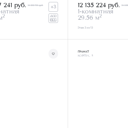
7 241
руб.
12 135 224
руб.
15 252 733 руб.
15 330
+3
натная
1-комнатная
2
2
м
29.56 м
Этаж 3 из 13
ГРАНАТ
КОРПУС 5