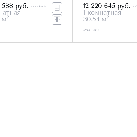
5 588
руб.
12 220 645
руб.
15 242 872 руб.
15 5
натная
1-комнатная
2
2
 м
30.54 м
Этаж 1 из 13