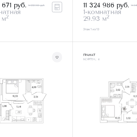
4 671
руб.
11 324 986
руб.
14 232 365 руб.
14 34
натная
1-комнатная
2
2
 м
29.93 м
Этаж 1 из 13
ГРАНАТ
КОРПУС 4