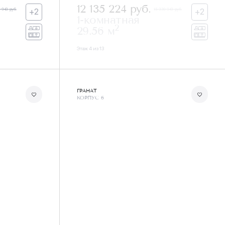
12 135 224
руб.
 943 руб.
15 330 943 руб.
+2
+2
1-комнатная
2
29.56 м
Этаж 4 из 13
ГРАНАТ
КОРПУС 6