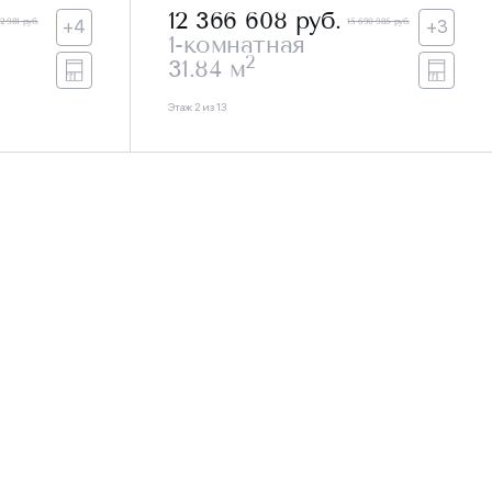
12 366 608
руб.
12 981 руб.
15 690 985 руб.
+4
+3
1-комнатная
2
31.84 м
Этаж 2 из 13