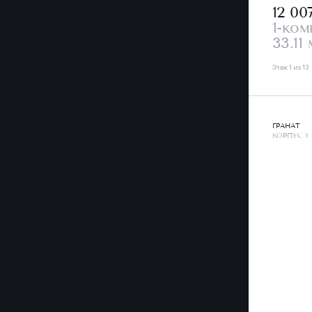
12 00
1-ком
33.11 
Этаж 1 из 13
ГРАНАТ
КОРПУС 1