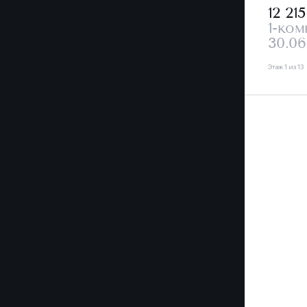
12 21
1-ком
30.06
Этаж 1 из 13