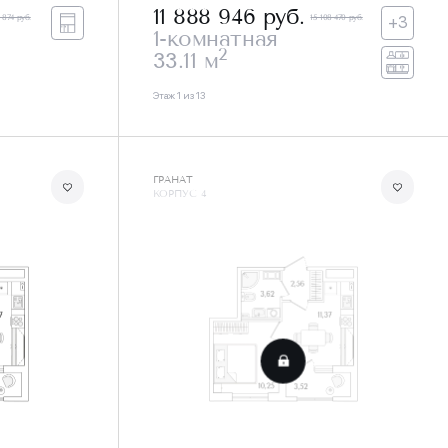
11 888 946
руб.
1 874 руб.
15 108 470 руб.
+3
1-комнатная
2
33.11 м
Этаж 1 из 13
ГРАНАТ
КОРПУС 4