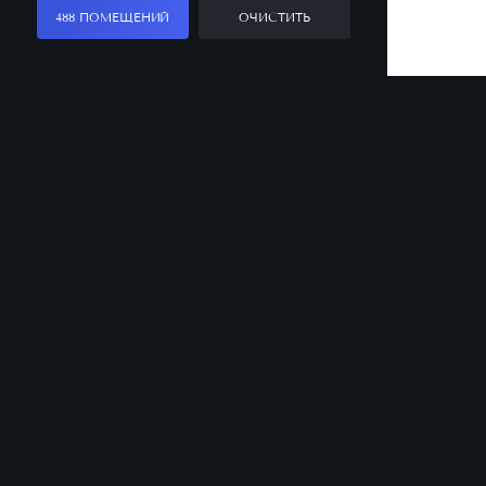
488 ПОМЕЩЕНИЙ
ОЧИСТИТЬ
Заказать звонок
Оставьте заявку, и наш менеджер ответит
на все вопросы
Санкт-Петербург
Офис продаж
8 (812) 331-50-00