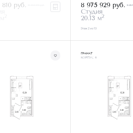
3 810
руб.
8 975 929
руб.
10 858 870 руб.
11 257
ия
Студия
2
2
 м
20.13 м
Этаж 2 из 13
ГРАНАТ
КОРПУС 6