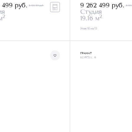
2 499
руб.
9 262 499
руб.
11 615 301 руб.
11 615
ия
Студия
2
2
м
19.16 м
Этаж 10 из 13
ГРАНАТ
КОРПУС 6