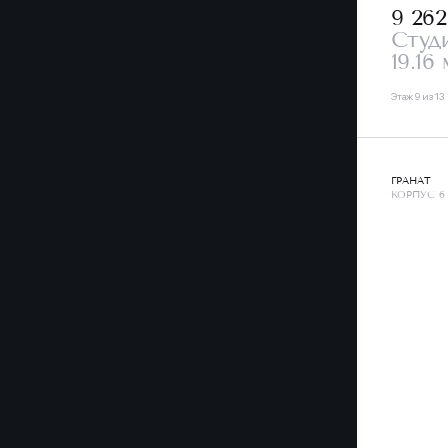
9 26
Студ
19.16 
Этаж 9 из 13
ГРАНАТ
КОРПУС 6