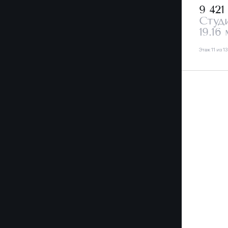
9 421
Студ
19.16 
Этаж 11 из 13