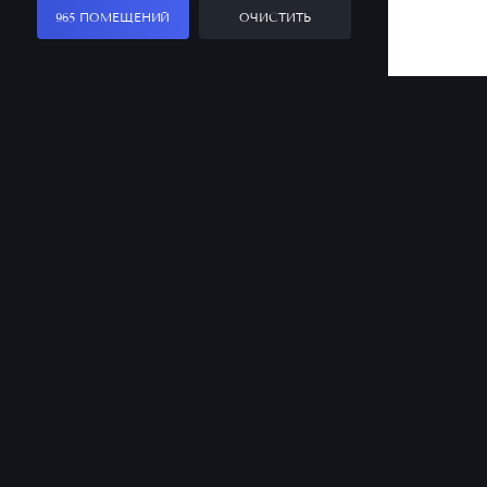
965 ПОМЕЩЕНИЙ
ОЧИСТИТЬ
Заказать звонок
Оставьте заявку, и наш менеджер ответит
на все вопросы
Санкт-Петербург
Офис продаж
8 (812) 331-50-00