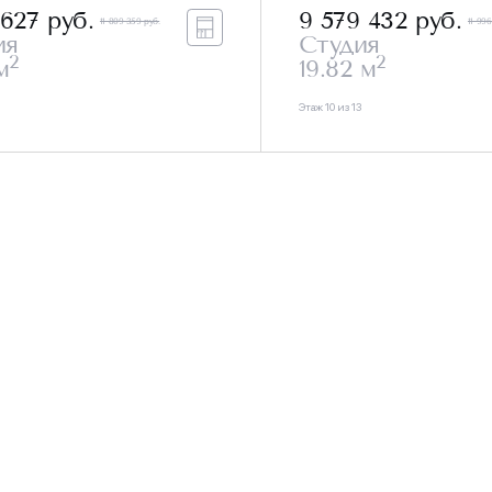
 627
руб.
9 579 432
руб.
11 809 359 руб.
11 996
ия
Студия
2
2
м
19.82 м
Этаж 10 из 13