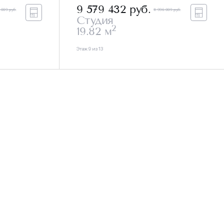
9 579 432
руб.
 009 руб.
11 996 009 руб.
Студия
2
19.82 м
Этаж 9 из 13