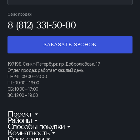
Офис продаж
8 (812) 331-50-00
ЗАКАЗАТЬ ЗВОНОК
197198, Санкт-Петербург, пр. Добролюбова, 17
Отдел продаж работает каждый день.
ПН-ЧТ: 09:00 – 20:00
ПТ: 09:00 – 19:00
СБ: 10:00 – 17:00
ВС: 12:00 – 19:00
Проект
Районы
КИНОПАРК
Способы покупки
Калининский
ТАЙМ СКВЕР
Комнатность
Ипотека
Приморский
АУРУМ
Срок сдачи
Студии