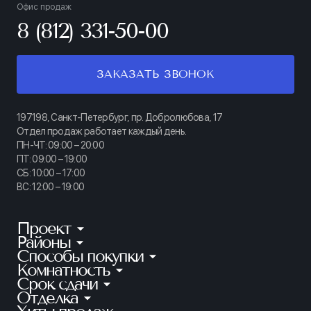
Офис продаж
8 (812) 331-50-00
ЗАКАЗАТЬ ЗВОНОК
197198, Санкт-Петербург, пр. Добролюбова, 17
Отдел продаж работает каждый день.
ПН-ЧТ: 09:00 – 20:00
ПТ: 09:00 – 19:00
СБ: 10:00 – 17:00
ВС: 12:00 – 19:00
Проект
Районы
КИНОПАРК
Способы покупки
Калининский
ТАЙМ СКВЕР
Комнатность
Ипотека
Приморский
АУРУМ
Срок сдачи
Студии
Рассрочка
Петроградский
Отделка
Готовые квартиры
ГРАНАТ
1-комнатные
100% оплата
Без отделки