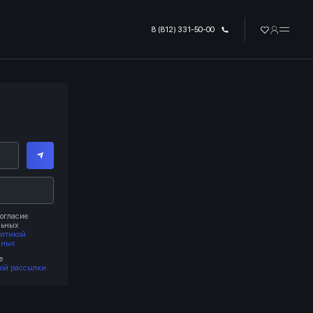
8 (812) 331-50-00
огласие
льных
литикой
нных
е
ой рассылки