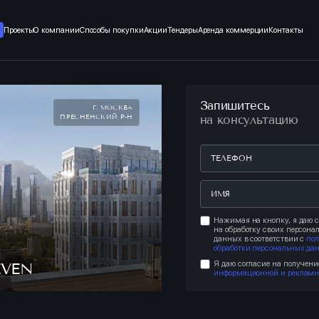
Проекты
О компании
Способы покупки
Акции
Тендеры
Аренда коммерции
Контакты
Запишитесь
Г. МОСКВА
ПРЕСНЕНСКИЙ Р-Н
на консультацию
Нажимая на кнопку, я даю с
на обработку своих персона
данных в соответствии с
по
обработки персональных да
Я даю согласие на получени
EVEN
информационной и рекламн