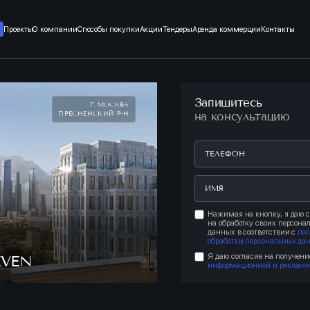
Проекты
О компании
Способы покупки
Акции
Тендеры
Аренда коммерции
Контакты
Запишитесь
Г. МОСКВА
ПРЕСНЕНСКИЙ Р-Н
на консультацию
Нажимая на кнопку, я даю с
на обработку своих персона
данных в соответствии с
по
обработки персональных да
Я даю согласие на получени
EVEN
информационной и рекламн