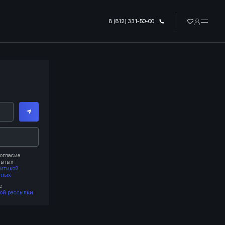
8 (812) 331-50-00
огласие
льных
литикой
нных
е
ой рассылки