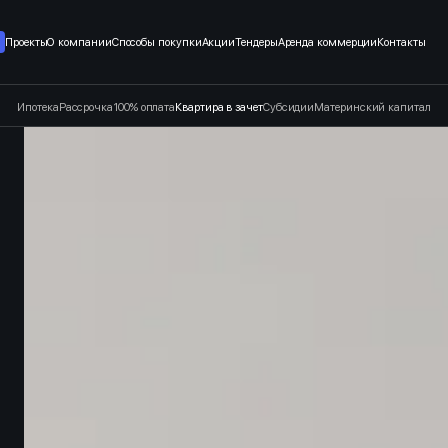
в зачет в Санкт-Петербурге и
Проекты
О компании
Способы покупки
Акции
Тендеры
Аренда коммерции
Контакты
Ипотека
Рассрочка
100% оплата
Квартира в зачет
Субсидии
Материнский капитал