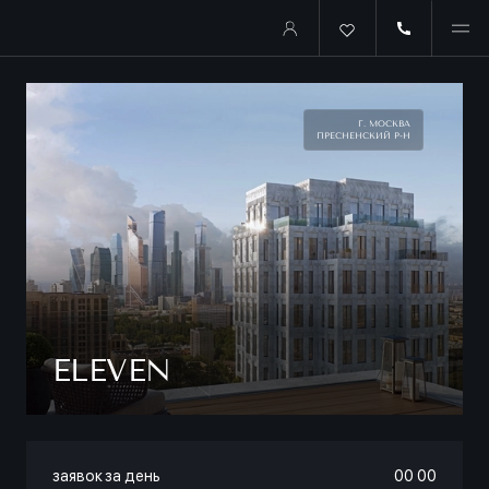
Г. МОСКВА
ПРЕСНЕНСКИЙ Р-Н
ELEVEN
заявок за день
00
:
00