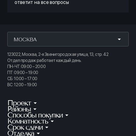
ответит на все вопросы
МОСКВА
123022, Москва, 2-я Звенигородская улица, 13, стр. 42
Отдел продаж работает каждый день.
ПН-ЧТ: 09:00 – 20:00
ПТ: 09:00 – 19:00
СБ: 10:00 – 17:00
ВС: 12:00 – 19:00
Проект
Районы
КИНОПАРК
Способы покупки
Калининский
ТАЙМ СКВЕР
Комнатность
Ипотека
Приморский
АУРУМ
Срок сдачи
Студии
Рассрочка
Петроградский
Отделка
Готовые квартиры
ГРАНАТ
1-комнатные