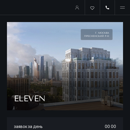
Г. МОСКВА
ПРЕСНЕНСКИЙ Р-Н
ELEVEN
заявок за день
00
:
00