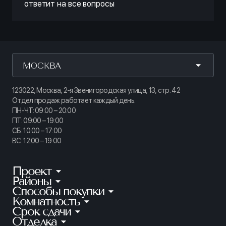
ответит на все вопросы
МОСКВА
123022, Москва, 2-я Звенигородская улица, 13, стр. 42
Отдел продаж работает каждый день.
ПН-ЧТ: 09:00 – 20:00
ПТ: 09:00 – 19:00
СБ: 10:00 – 17:00
ВС: 12:00 – 19:00
Проект
Районы
КИНОПАРК
Способы покупки
Калининский
ТАЙМ СКВЕР
Комнатность
Ипотека
Приморский
АУРУМ
Срок сдачи
Студии
Рассрочка
Петроградский
Отделка
Готовые квартиры
ГРАНАТ
1-комнатные