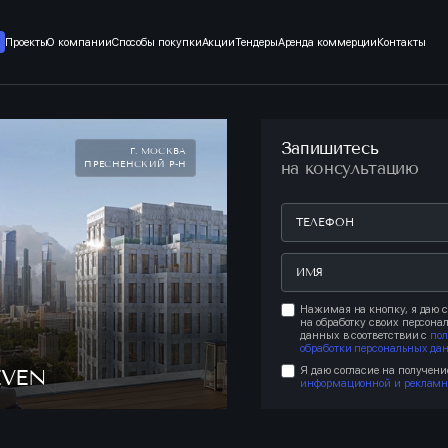
Проекты
О компании
Способы покупки
Акции
Тендеры
Аренда коммерции
Контакты
Запишитесь
Г. МОСКВА
ПРЕСНЕНСКИЙ Р-Н
на консультацию
Нажимая на кнопку, я даю с
на обработку своих персона
данных в соответствии с
по
обработки персональных да
Я даю согласие на получени
EVEN
информационной и рекламн