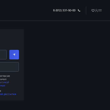
8 (812) 331-50-00
огласие
льных
литикой
нных
е
ой рассылки