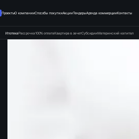
т застройщика в Санкт-Петерб
Проекты
О компании
Способы покупки
Акции
Тендеры
Аренда коммерции
Контакты
Ипотека
Рассрочка
100% оплата
Квартира в зачет
Субсидии
Материнский капитал