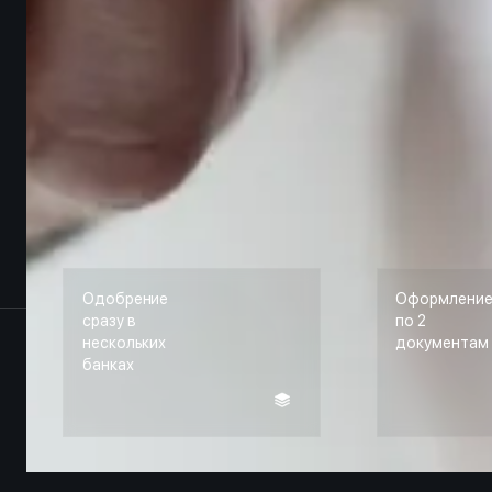
Одобрение
Оформлени
сразу в
по 2
нескольких
документам
банках