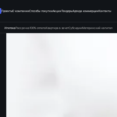
т застройщика в Санкт-Петерб
Проекты
О компании
Способы покупки
Акции
Тендеры
Аренда коммерции
Контакты
Ипотека
Рассрочка
100% оплата
Квартира в зачет
Субсидии
Материнский капитал