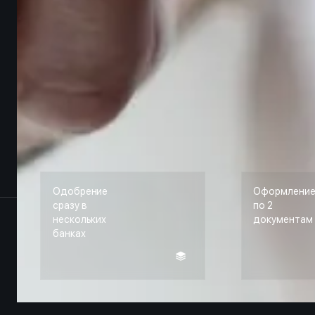
Одобрение
Оформлени
сразу в
по 2
нескольких
документам
банках