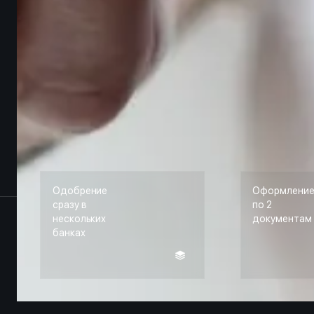
Одобрение
Оформлени
сразу в
по 2
нескольких
документам
банках