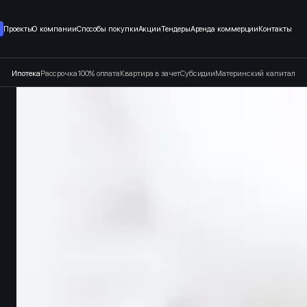
т застройщика в Санкт-Петерб
Проекты
О компании
Способы покупки
Акции
Тендеры
Аренда коммерции
Контакты
Ипотека
Рассрочка
100% оплата
Квартира в зачет
Субсидии
Материнский капитал