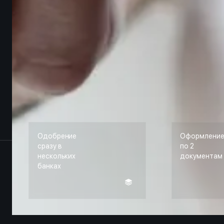
Одобрение
Оформлени
сразу в
по 2
нескольких
документам
банках