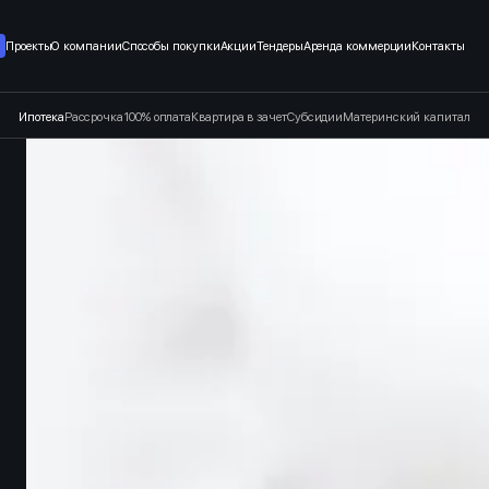
т застройщика в Санкт-Петерб
Проекты
О компании
Способы покупки
Акции
Тендеры
Аренда коммерции
Контакты
Ипотека
Рассрочка
100% оплата
Квартира в зачет
Субсидии
Материнский капитал