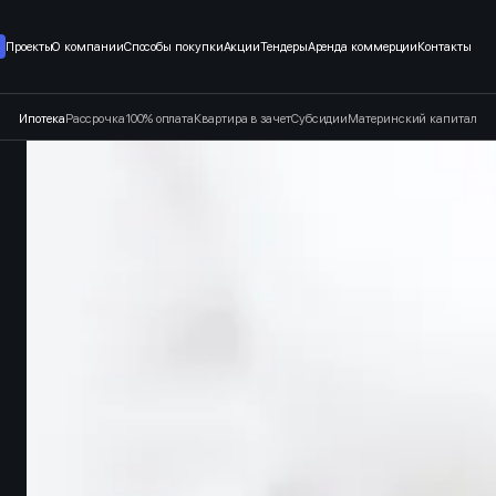
т застройщика в Санкт-Петерб
Проекты
О компании
Способы покупки
Акции
Тендеры
Аренда коммерции
Контакты
Ипотека
Рассрочка
100% оплата
Квартира в зачет
Субсидии
Материнский капитал