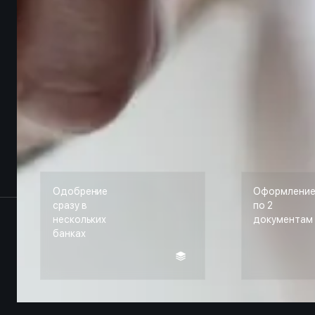
Одобрение
Оформлени
сразу в
по 2
нескольких
документам
банках