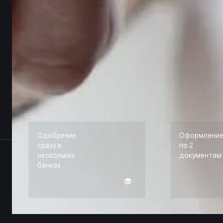
Одобрение
Оформлени
сразу в
по 2
нескольких
документам
банках