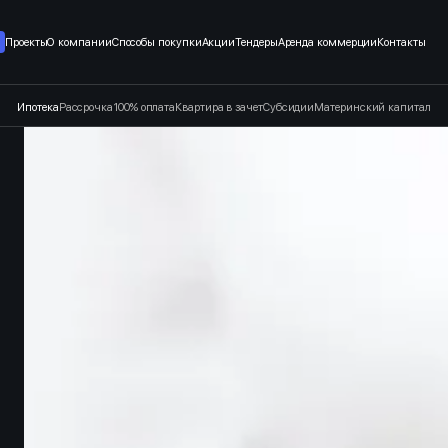
т застройщика в Санкт-Петерб
Проекты
О компании
Способы покупки
Акции
Тендеры
Аренда коммерции
Контакты
Ипотека
Рассрочка
100% оплата
Квартира в зачет
Субсидии
Материнский капитал