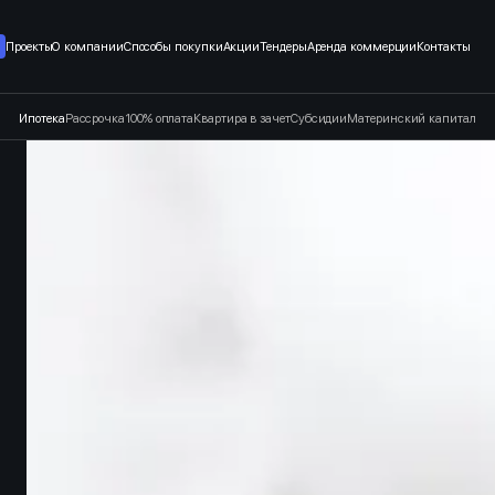
т застройщика в Санкт-Петерб
Проекты
О компании
Способы покупки
Акции
Тендеры
Аренда коммерции
Контакты
Ипотека
Рассрочка
100% оплата
Квартира в зачет
Субсидии
Материнский капитал