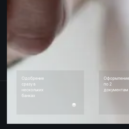
Одобрение
Оформлени
сразу в
по 2
нескольких
документам
банках