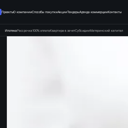
т застройщика в Санкт-Петерб
Проекты
О компании
Способы покупки
Акции
Тендеры
Аренда коммерции
Контакты
Ипотека
Рассрочка
100% оплата
Квартира в зачет
Субсидии
Материнский капитал