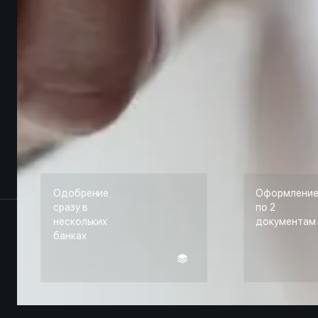
Одобрение
Оформлени
сразу в
по 2
нескольких
документам
банках