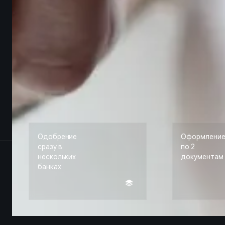
Одобрение
Оформлени
сразу в
по 2
нескольких
документам
банках