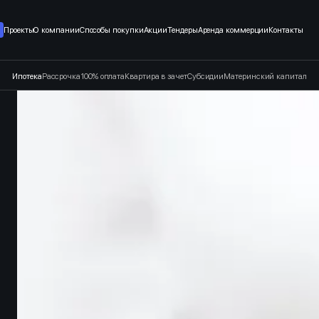
т застройщика в Санкт-Петерб
Проекты
О компании
Способы покупки
Акции
Тендеры
Аренда коммерции
Контакты
Ипотека
Рассрочка
100% оплата
Квартира в зачет
Субсидии
Материнский капитал