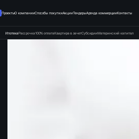
т застройщика в Санкт-Петерб
Проекты
О компании
Способы покупки
Акции
Тендеры
Аренда коммерции
Контакты
Ипотека
Рассрочка
100% оплата
Квартира в зачет
Субсидии
Материнский капитал