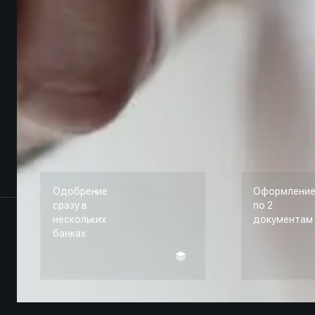
Одобрение
Оформлени
сразу в
по 2
нескольких
документам
банках