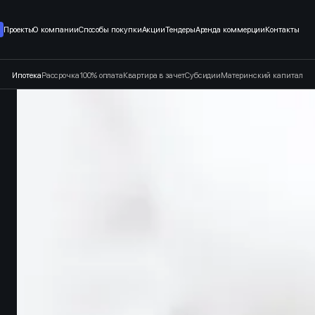
т застройщика в Санкт-Петерб
Проекты
О компании
Способы покупки
Акции
Тендеры
Аренда коммерции
Контакты
Ипотека
Рассрочка
100% оплата
Квартира в зачет
Субсидии
Материнский капитал