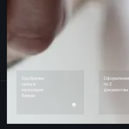
Одобрение
Оформлени
сразу в
по 2
нескольких
документам
банках