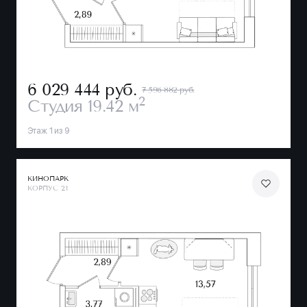
6 029 444
руб.
7 596 882 руб.
2
Студия
19.42 м
Этаж 1 из 9
КИНОПАРК
КОРПУС 2.1