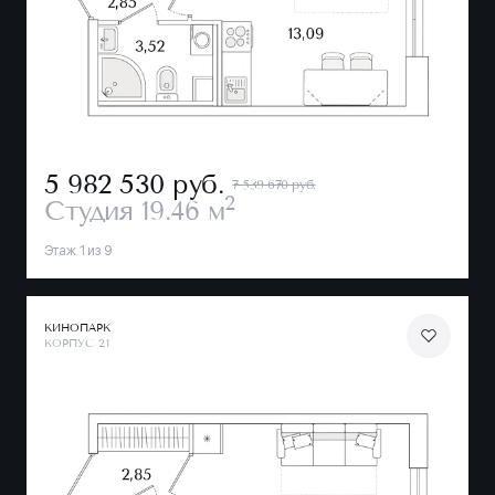
5 982 530
руб.
7 539 670 руб.
2
Студия
19.46 м
Этаж 1 из 9
КИНОПАРК
КОРПУС 2.1