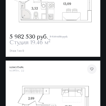
5 982 530
руб.
7 539 670 руб.
2
Студия
19.46 м
Этаж 1 из 9
КИНОПАРК
КОРПУС 2.2