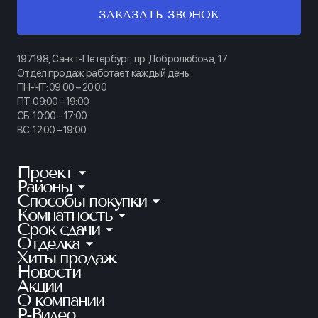
ЗАКАЗАТЬ ЗВОНОК
197198, Санкт-Петербург, пр. Добролюбова, 17
Отдел продаж работает каждый день.
ПН-ЧТ: 09:00 – 20:00
ПТ: 09:00 – 19:00
СБ: 10:00 – 17:00
ВС: 12:00 – 19:00
Проект
Районы
КИНОПАРК
Способы покупки
Калининский
ТАЙМ СКВЕР
Комнатность
Ипотека
Приморский
АУРУМ
Срок сдачи
Студии
Рассрочка
Петроградский
Отделка
Готовые квартиры
ГРАНАТ
1-комнатные
100% оплата
Хиты продаж
Без отделки
Московский
Ключи в этом году
ЛАЙНЕРЪ
2-комнатные
Новости
Квартира в зачет
Предчистовая
Красносельский
2 кв. 2026
Акции
БЕЛАРТ
3-комнатные
Субсидии
Чистовая
О компании
Красногвардейский
1 кв. 2027
АКАДЕМИК
4+ комнатные
Р-Видео
Материнский капитал