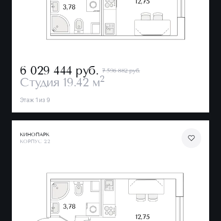
6 029 444
руб.
7 596 882 руб.
2
Студия
19.42 м
Этаж 1 из 9
КИНОПАРК
КОРПУС 2.2